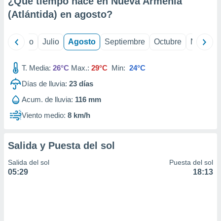
¿Qué tiempo hace en Nueva Armenia
ados con el
 seleccionar
(Atlántida) en
agosto
?
o.
calización
yo
Junio
Julio
Agosto
Septiembre
Octubre
Noviemb
precisa e
ión mediante
T. Media:
26°C
Max.:
29°C
Min:
24°C
, publicidad
Días de lluvia:
23
días
dos,
Acum. de lluvia:
116 mm
 publicidad
,
Viento medio:
8 km/h
ón de
 desarrollo
s.
Salida y Puesta del sol
tros 1199
Salida del sol
Puesta del sol
ios
05:29
18:13