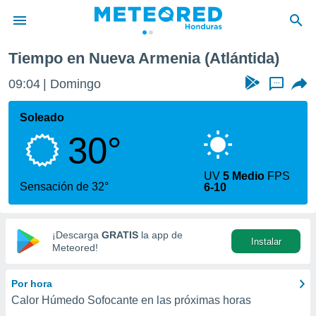
Tiempo en Nueva Armenia (Atlántida)
privacidad
09:04
Domingo
...
o de
n) ha sido
Soleado
or
30°
es para
ue la
 que se
UV
5 Medio
FPS
e calidad.
Sensación de 32°
6-10
eder a este
ediante las
opciones:
¡Descarga
GRATIS
la app de
Instalar
ookies y
Meteored!
e forma
Por hora
d digital
Calor Húmedo Sofocante en las próximas horas
ada, basada