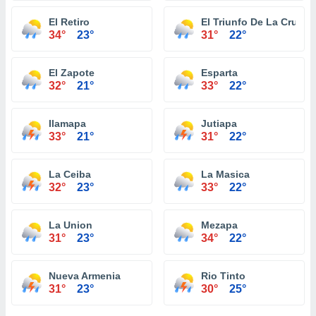
El Retiro
El Triunfo De La Cruz
34°
23°
31°
22°
El Zapote
Esparta
32°
21°
33°
22°
Ilamapa
Jutiapa
33°
21°
31°
22°
La Ceiba
La Masica
32°
23°
33°
22°
La Union
Mezapa
31°
23°
34°
22°
Nueva Armenia
Rio Tinto
31°
23°
30°
25°