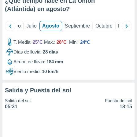
¿Qué tiempo hace en La Union
ados con el
 seleccionar
(Atlántida) en
agosto
?
o.
calización
yo
Junio
Julio
Agosto
Septiembre
Octubre
Noviemb
precisa e
ión mediante
T. Media:
25°C
Max.:
28°C
Min:
24°C
, publicidad
Días de lluvia:
28
días
dos,
Acum. de lluvia:
184 mm
 publicidad
,
Viento medio:
10 km/h
ón de
 desarrollo
s.
Salida y Puesta del sol
tros 1199
Salida del sol
Puesta del sol
ios
05:31
18:15