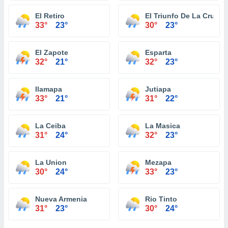
El Retiro
El Triunfo De La Cruz
33°
23°
30°
23°
El Zapote
Esparta
32°
21°
32°
23°
Ilamapa
Jutiapa
33°
21°
31°
22°
La Ceiba
La Masica
31°
24°
32°
23°
La Union
Mezapa
30°
24°
33°
23°
Nueva Armenia
Rio Tinto
31°
23°
30°
24°