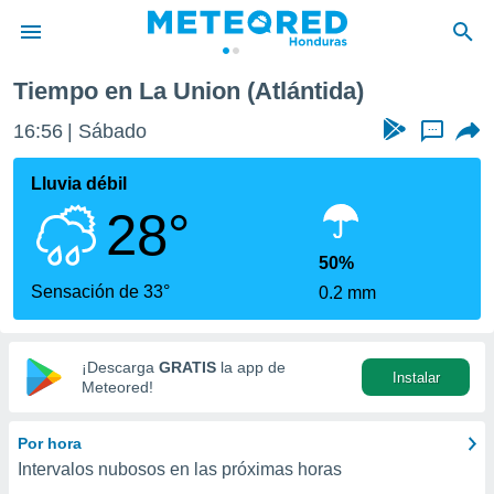
Tiempo en La Union (Atlántida)
privacidad
16:56
Sábado
...
o de
n) ha sido
Lluvia débil
or
28°
es para
ue la
 que se
50%
e calidad.
Sensación de 33°
0.2 mm
eder a este
ediante las
opciones:
¡Descarga
GRATIS
la app de
Instalar
ookies y
Meteored!
e forma
Por hora
d digital
Intervalos nubosos en las próximas horas
ada, basada