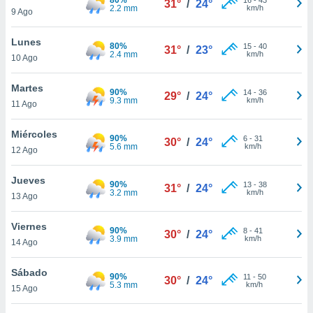
31°
/
24°
ublicidad y
2.2 mm
km/h
9 Ago
do en
Lunes
 mismo.
80%
15
-
40
31°
/
23°
2.4 mm
km/h
sultar más
10 Ago
 en nuestra
 Cookies
y
Martes
90%
14
-
36
29°
/
24°
ualquier
9.3 mm
km/h
11 Ago
ento
Miércoles
 botón
90%
6
-
31
30°
/
24°
5.6 mm
km/h
12 Ago
ación de
kies
 disponible
Jueves
90%
13
-
38
31°
/
24°
e nuestra
3.2 mm
km/h
13 Ago
.
Viernes
90%
IVAMENTE,
8
-
41
30°
/
24°
3.9 mm
km/h
14 Ago
as
Sábado
90%
11
-
50
30°
/
24°
 a cookies
5.3 mm
km/h
15 Ago
 no aceptar