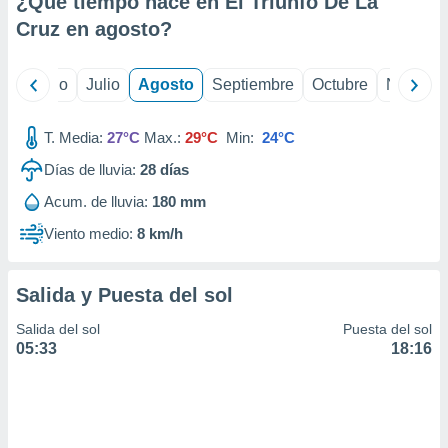
¿Qué tiempo hace en El Triunfo De La
ados con el
 seleccionar
Cruz en
agosto
?
o.
calización
yo
Junio
Julio
Agosto
Septiembre
Octubre
Noviemb
precisa e
ión mediante
T. Media:
27°C
Max.:
29°C
Min:
24°C
, publicidad
Días de lluvia:
28
días
dos,
Acum. de lluvia:
180 mm
 publicidad
,
Viento medio:
8 km/h
ón de
 desarrollo
s.
Salida y Puesta del sol
tros 1199
Salida del sol
Puesta del sol
ios
05:33
18:16