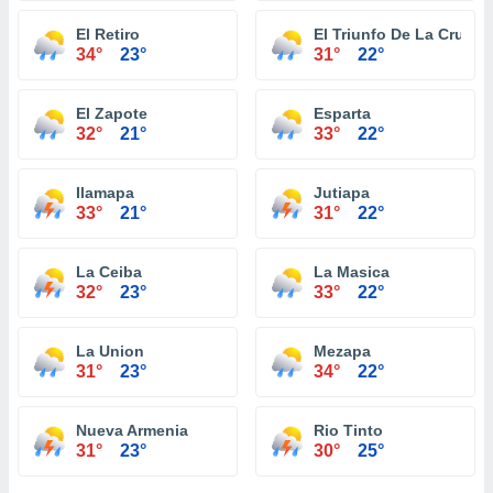
El Retiro
El Triunfo De La Cruz
34°
23°
31°
22°
El Zapote
Esparta
32°
21°
33°
22°
Ilamapa
Jutiapa
33°
21°
31°
22°
La Ceiba
La Masica
32°
23°
33°
22°
La Union
Mezapa
31°
23°
34°
22°
Nueva Armenia
Rio Tinto
31°
23°
30°
25°