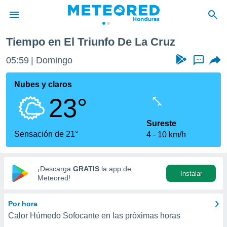
Tiempo en El Triunfo De La Cruz
privacidad
05:59
Domingo
...
o de
n) ha sido
Nubes y claros
or
23°
es para
ue la
 que se
Sureste
e calidad.
Sensación de 21°
4
10 km/h
eder a este
ediante las
opciones:
¡Descarga
GRATIS
la app de
Instalar
ookies y
Meteored!
e forma
Por hora
d digital
Calor Húmedo Sofocante en las próximas horas
ada, basada