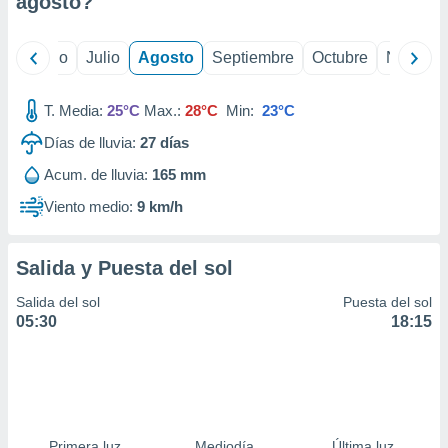
agosto
?
ados con el
 seleccionar
o.
yo
Junio
Julio
Agosto
Septiembre
Octubre
Noviemb
calización
precisa e
ión mediante
T. Media:
25°C
Max.:
28°C
Min:
23°C
Días de lluvia:
27
días
, publicidad
Acum. de lluvia:
165 mm
dos,
 publicidad
Viento medio:
9 km/h
,
ón de
 desarrollo
Salida y Puesta del sol
s.
Salida del sol
Puesta del sol
tros 1199
05:30
18:15
ios
Primera luz
Mediodía
Última luz