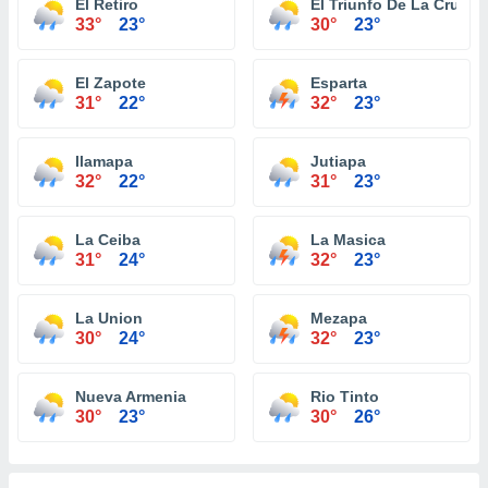
El Retiro
El Triunfo De La Cruz
33°
23°
30°
23°
El Zapote
Esparta
31°
22°
32°
23°
Ilamapa
Jutiapa
32°
22°
31°
23°
La Ceiba
La Masica
31°
24°
32°
23°
La Union
Mezapa
30°
24°
32°
23°
Nueva Armenia
Rio Tinto
30°
23°
30°
26°