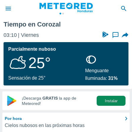
Tiempo en Corozal
privacidad
03:10
Viernes
...
o de
n) ha sido
Parcialmente nuboso
or
25°
es para
ue la
 que se
Menguante
e calidad.
Sensación de 25°
Iluminada:
31%
eder a este
ediante las
opciones:
¡Descarga
GRATIS
la app de
Instalar
ookies y
Meteored!
e forma
Por hora
d digital
Cielos nubosos en las próximas horas
ada, basada