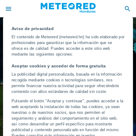
La Ha
Radar de lluvia
Pinar del Rio
Aviso de privacidad
El contenido de Meteored (meteored.hn) ha sido elaborado por
profesionales para garantizar que la información que se
Cancún
ofrece es de calidad. Puedes acceder a este sitio web
Mérida
Valladolid
mediante las siguientes opciones:
Aceptar cookies y acceder de forma gratuita
Campeche
La publicidad digital personalizada, basada en la información
recogida mediante cookies o tecnologías similares, nos
 del Carmen
Chetumal
permite financiar nuestra actividad para seguir ofreciéndote
contenido con altos estándares de calidad sin coste.
Pulsando el botón "Aceptar y continuar", puedes acceder a la
Belmopán
web aceptando la instalación de todas las cookies, ya sean
BELICE
nuestras o de nuestros socios, que nos permiten el
seguimiento y análisis del comportamiento en el sitio web,
así como desarrollar un perfil específico para mostrarte
GUATEMALA
San Pedro Sula
publicidad y contenido personalizado en función del mismo.
HONDURAS
Puerto Lempira
Puedes consultar más información en nuestra