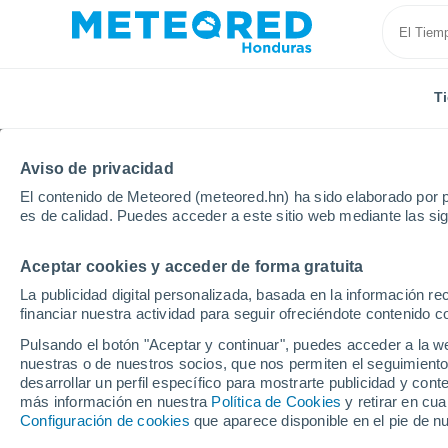
T
Aviso de privacidad
El contenido de Meteored (meteored.hn) ha sido elaborado por p
es de calidad. Puedes acceder a este sitio web mediante las si
Aceptar cookies y acceder de forma gratuita
Inicio
Modelos
Modelos Honduras - ECMWF Améric
La publicidad digital personalizada, basada en la información r
financiar nuestra actividad para seguir ofreciéndote contenido c
Modelos de predicción 
Pulsando el botón "Aceptar y continuar", puedes acceder a la w
nuestras o de nuestros socios, que nos permiten el seguimiento
desarrollar un perfil específico para mostrarte publicidad y co
PRES. | V > 10
PRECIPITACIÓN
NIEVE
más información en nuestra
Política de Cookies
y retirar en cu
| NUB. |
ACUMULADA
ACUMULADA
Configuración de cookies
que aparece disponible en el pie de n
PREC. 6H |