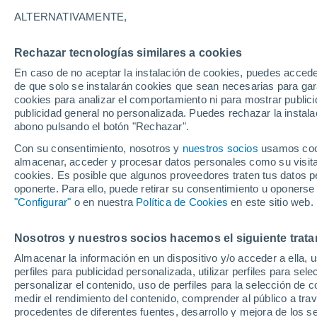
ESPESOR
ALTERNATIVAMENTE,
Honduras
Rechazar tecnologías similares a cookies
En caso de no aceptar la instalación de cookies, puedes accede
ECMWF América Central
de que solo se instalarán cookies que sean necesarias para garan
cookies para analizar el comportamiento ni para mostrar publici
GFS América Central
publicidad general no personalizada. Puedes rechazar la instala
abono pulsando el botón "Rechazar".
Con su consentimiento, nosotros y
nuestros socios
usamos cooki
almacenar, acceder y procesar datos personales como su visita e
cookies. Es posible que algunos proveedores traten tus datos pe
oponerte. Para ello, puede retirar su consentimiento u oponerse
"Configurar"
o en nuestra
Política de Cookies
en este sitio web.
Nosotros y nuestros socios hacemos el siguiente trata
Almacenar la información en un dispositivo y/o acceder a ella, 
perfiles para publicidad personalizada, utilizar perfiles para sele
personalizar el contenido, uso de perfiles para la selección de c
medir el rendimiento del contenido, comprender al público a tra
procedentes de diferentes fuentes, desarrollo y mejora de los se