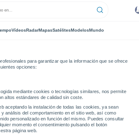
iempo
Vídeos
Radar
Mapas
Satélites
Modelos
Mundo
rofesionales para garantizar que la información que se ofrece
guientes opciones:
a Central
ecogida mediante cookies o tecnologías similares, nos permite
on altos estándares de calidad sin coste.
numérica
eb aceptando la instalación de todas las cookies, ya sean
 y análisis del comportamiento en el sitio web, así como
ntenido personalizado en función del mismo. Puedes consultar
TEMPERATURA
GEOP. 850 HPA |
GEOP. 500 HPA |
VIENTO 10M |
alquier momento el consentimiento pulsando el botón
2M
TEMP.
PRES. | TEMP.
PRESIÓN
uestra página web.