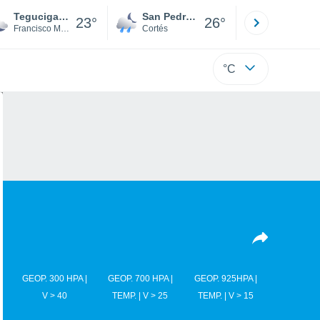
Tegucigalpa
San Pedro Sula
Roatán
23°
26°
Francisco Morazán
Cortés
Isla
°C
GEOP. 300 HPA |
GEOP. 700 HPA |
GEOP. 925HPA |
V > 40
TEMP. | V > 25
TEMP. | V > 15