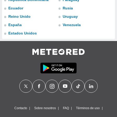
ublicidad y
Ecuador
Rusia
do en
Reino Unido
Uruguay
 mismo.
sultar más
España
Venezuela
 en nuestra
 Cookies
y
Estados Unidos
ualquier
ento
 botón
ación de
kies
 disponible
e nuestra
.
IVAMENTE,
as
 a cookies
Contacto
Sobre nosotros
FAQ
Términos de uso
 no aceptar