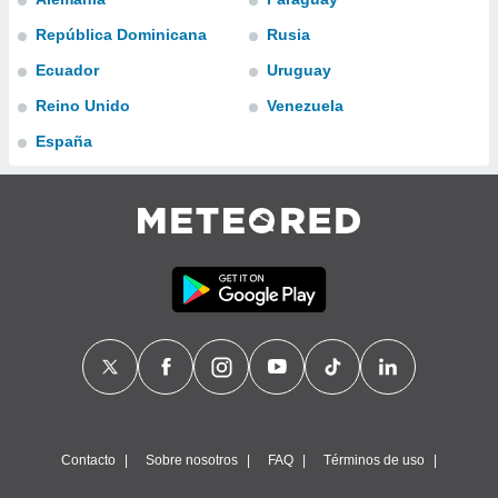
ublicidad y
República Dominicana
Rusia
do en
Ecuador
Uruguay
 mismo.
sultar más
Reino Unido
Venezuela
 en nuestra
 Cookies
y
España
ualquier
ento
 botón
ación de
kies
 disponible
e nuestra
.
IVAMENTE,
as
 a cookies
Contacto
Sobre nosotros
FAQ
Términos de uso
 no aceptar