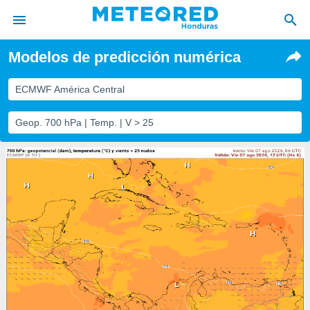
Modelos de predicción numérica
privacidad
o de
ECMWF América Central
n) ha sido
Geop. 700 hPa | Temp. | V > 25
or
es para
ue la
 que se
e calidad.
eder a este
ediante las
opciones:
ookies y
e forma
d digital
ada, basada