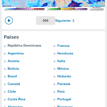
mación
ediante
ecnologías
nos permite
estra
006
Siguiente
ara seguir
e contenido
ACEPTAR
stándares
Y
Países
sin coste.
CONTINUAR
 botón
República Dominicana
Francia
continuar",
CONFIGURACIÓN
Argentina
Honduras
der a la
ndo la
Austria
Italia
 de todas
, ya sean
Bolivia
México
de nuestros
Brasil
Holanda
 nos
Canadá
Panamá
 y análisis
tamiento en
Chile
Perú
b, así como
Costa Rica
Portugal
un perfil
para
Alemania
Paraguay