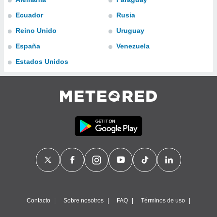
ublicidad y
Ecuador
Rusia
do en
Reino Unido
Uruguay
 mismo.
sultar más
España
Venezuela
 en nuestra
 Cookies
y
Estados Unidos
ualquier
ento
 botón
ación de
kies
 disponible
e nuestra
.
IVAMENTE,
as
 a cookies
Contacto
Sobre nosotros
FAQ
Términos de uso
 no aceptar