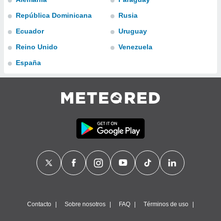
ublicidad y
República Dominicana
Rusia
do en
Ecuador
Uruguay
 mismo.
sultar más
Reino Unido
Venezuela
 en nuestra
 Cookies
y
España
ualquier
ento
 botón
ación de
kies
 disponible
e nuestra
.
IVAMENTE,
as
 a cookies
Contacto
Sobre nosotros
FAQ
Términos de uso
 no aceptar