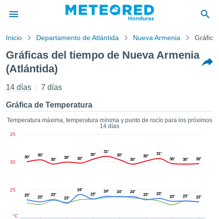
Inicio
Departamento de Atlántida
Nueva Armenia
Gráfica
privacidad
Gráficas del tiempo de Nueva Armenia
enido de
(Atlántida)
ored
hn) ha sido
14 días
7 días
ado por
ales para
Gráfica de Temperatura
ar que la
ón que se
Temperatura máxima, temperatura mínima y punto de rocío para los próximos
de calidad.
14 días
eder a este
35
ediante las
 opciones:
31°
31°
30°
30°
30°
30°
30°
30°
30°
30°
30°
30°
30°
30°
30
cookies y
de forma
uita
25
24°
24°
24°
24°
23°
23°
23°
23°
23°
23°
23°
23°
23°
23°
dad digital
ada, basada
°C