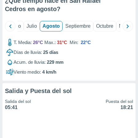
¿Qué tiempo hace en San Rafael
ados con el
 seleccionar
Cedros en
agosto
?
o.
calización
yo
Junio
Julio
Agosto
Septiembre
Octubre
Noviemb
precisa e
ión mediante
T. Media:
26°C
Max.:
31°C
Min:
22°C
, publicidad
Días de lluvia:
25
días
dos,
Acum. de lluvia:
229 mm
 publicidad
,
Viento medio:
4 km/h
ón de
 desarrollo
s.
Salida y Puesta del sol
tros 1199
Salida del sol
Puesta del sol
ios
05:41
18:21