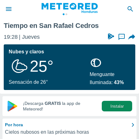
Tiempo en San Rafael Cedros
privacidad
19:28
Jueves
...
o de
n) ha sido
Nubes y claros
or
25°
es para
ue la
 que se
Menguante
e calidad.
Sensación de 26°
Iluminada:
43%
eder a este
ediante las
opciones:
¡Descarga
GRATIS
la app de
Instalar
ookies y
Meteored!
e forma
Por hora
d digital
Cielos nubosos en las próximas horas
ada, basada