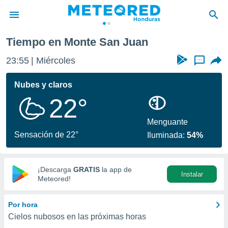
Tiempo en Monte San Juan
privacidad
23:55
Miércoles
...
o de
n) ha sido
Nubes y claros
or
22°
es para
ue la
 que se
Menguante
e calidad.
Sensación de 22°
Iluminada:
54%
eder a este
ediante las
opciones:
¡Descarga
GRATIS
la app de
Instalar
ookies y
Meteored!
e forma
Por hora
d digital
Cielos nubosos en las próximas horas
ada, basada