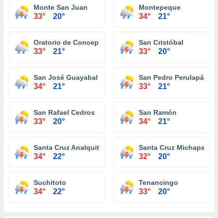
Monte San Juan
Montepeque
33°
20°
34°
21°
Oratorio de Concepción
San Cristóbal
33°
21°
33°
20°
San José Guayabal
San Pedro Perulapán
34°
21°
33°
21°
San Rafael Cedros
San Ramón
33°
20°
34°
21°
Santa Cruz Analquito
Santa Cruz Michapa
34°
22°
32°
20°
Suchitoto
Tenancingo
34°
22°
33°
20°