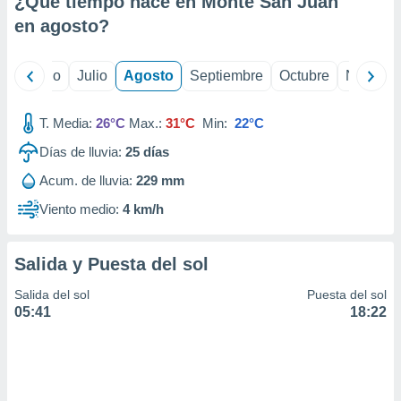
¿Qué tiempo hace en Monte San Juan
ados con el
 seleccionar
en
agosto
?
o.
calización
yo
Junio
Julio
Agosto
Septiembre
Octubre
Noviemb
precisa e
ión mediante
T. Media:
26°C
Max.:
31°C
Min:
22°C
, publicidad
Días de lluvia:
25
días
dos,
Acum. de lluvia:
229 mm
 publicidad
,
Viento medio:
4 km/h
ón de
 desarrollo
s.
Salida y Puesta del sol
tros 1199
Salida del sol
Puesta del sol
ios
05:41
18:22