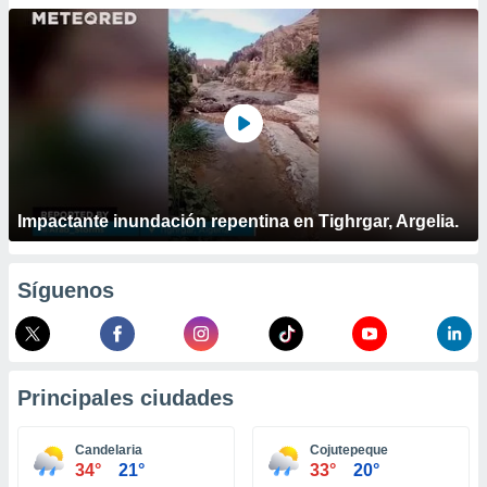
ublicidad y
do en
 mismo.
sultar más
 en nuestra
 Cookies
y
ualquier
ento
 botón
Impactante inundación repentina en Tighrgar, Argelia.
ación de
kies
 disponible
Síguenos
e nuestra
.
IVAMENTE,
Principales ciudades
as
 a cookies
Candelaria
Cojutepeque
34°
21°
33°
20°
 no aceptar