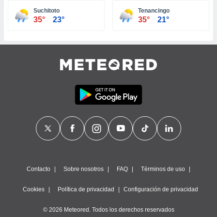
ste abono
Suchitoto
Tenancingo
 botón
35°
23°
35°
21°
.
nto,
cios
kies,
ores únicos
as similares
nar,
rocesar
onales como
 este sitio
recciones IP
ficadores de
 posible
s
Contacto
Sobre nosotros
FAQ
Términos de uso
 traten tus
nales en
Cookies
Política de privacidad
Configuración de privacidad
 interés
go a lo que
© 2026 Meteored. Todos los derechos reservados
nerte. Para