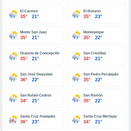
ón de
uedes
El Carmen
El Rosario
uestro sitio
35°
21°
35°
23°
ed.hn. En
te
 de que
Monte San Juan
Montepeque
talarán
35°
21°
35°
22°
e sean
para
a
Oratorio de Concepción
San Cristóbal
por el sitio
35°
21°
34°
21°
o se
cookies para
San José Guayabal
San Pedro Perulapán
nto ni para
36°
22°
35°
22°
licidad o
San Rafael Cedros
San Ramón
ado, aunque
34°
21°
35°
22°
sualizar
general no
ada. Puedes
Santa Cruz Analquito
Santa Cruz Michapa
 instalación
36°
23°
34°
21°
y acceder a
io web a