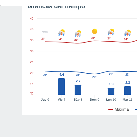
Gráficas del tiempo
45
40
35°
34°
34°
34°
34°
35
34°
30
25
20
4.4
21°
21°
20°
20°
20°
2.7
2.3
15
1.9
°C
Jue
6
Vie
7
Sáb
8
Dom
9
Lun
10
Mar
11
Máxima