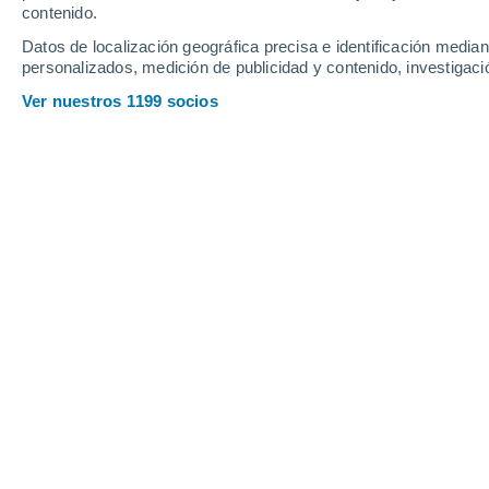
contenido.
10
-
28
km/h
13
-
34
km/h
9
12
-
33
km/h
Datos de localización geográfica precisa e identificación mediant
personalizados, medición de publicidad y contenido, investigació
Tiempo en El Carmen hoy
, 6 de agos
Ver nuestros 1199 socios
Nubes y claros
24°
08:00
Sensación T.
22°
Nubes y claros
25°
09:00
Sensación T.
27°
Nubes y claros
28°
10:00
Sensación T.
30°
Nubes y claros
30°
11:00
Sensación T.
31°
Nubes y claros
32°
12:00
Sensación T.
31°