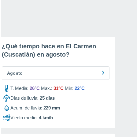
¿Qué tiempo hace en El Carmen
(Cuscatlán) en
agosto
?
Agosto
T. Media:
26°C
Max.:
31°C
Min:
22°C
Días de lluvia:
25
días
Acum. de lluvia:
229 mm
Viento medio:
4 km/h