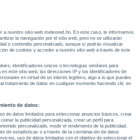
r a nuestro sitio web meteored.hn. En este caso, te informamos
h
tizar la navegación por el sitio web, pero no se utilizarán
dad o contenido personalizado, aunque sí podrás visualizar
ción de cookies y acceder a nuestro sitio web a través de este
via
Satélites
Modelos
es, identificadores únicos o tecnologías similares para
n este sitio web, las direcciones IP y los identificadores de
rsonales en virtud de un interés legítimo, algo a lo que puedes
 al tratamiento de datos en cualquier momento haciendo clic en
omingo
Lunes
Martes
Miércoles
9 Ago
10 Ago
11 Ago
12 Ago
miento de datos:
uso de datos limitados para seleccionar anuncios básicos, crear
80%
90%
70%
ccionar la publicidad personalizada, crear un perfil para
1.9 mm
2.3 mm
0.4 mm
ontenido personalizado, medir el rendimiento de la publicidad,
35°
/
20°
34°
/
21°
34°
/
21°
35°
/
21°
vés de estadísticas o a través de la combinación de datos
rvicios, uso de datos limitados con el objetivo de seleccionar el