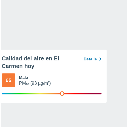
Calidad del aire en El
Detalle
Carmen hoy
Mala
65
PM₁₀ (93 µg/m³)