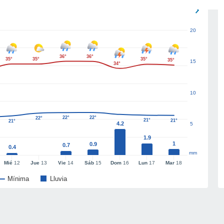
20
36°
36°
35°
35°
35°
35°
15
34°
10
22°
22°
22°
21°
21°
21°
4.2
5
1.9
1
0.9
0.7
0.4
mm
Mié
12
Jue
13
Vie
14
Sáb
15
Dom
16
Lun
17
Mar
18
Mínima
Lluvia