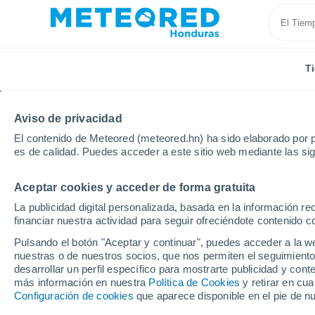
T
Aviso de privacidad
El contenido de Meteored (meteored.hn) ha sido elaborado por p
es de calidad. Puedes acceder a este sitio web mediante las si
Aceptar cookies y acceder de forma gratuita
Inicio
El Salvador
Cuscatlán
El Carmen
La publicidad digital personalizada, basada en la información r
financiar nuestra actividad para seguir ofreciéndote contenido c
Tiempo en El Carmen (
Pulsando el botón "Aceptar y continuar", puedes acceder a la w
nuestras o de nuestros socios, que nos permiten el seguimiento
07:53
Jueves
desarrollar un perfil específico para mostrarte publicidad y co
más información en nuestra
Política de Cookies
y retirar en cu
Configuración de cookies
que aparece disponible en el pie de n
Nubes y claros