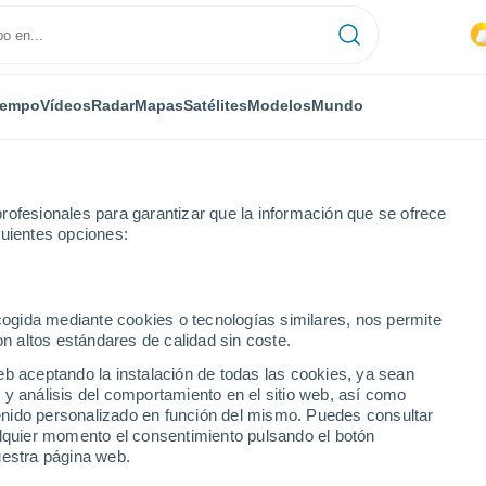
iempo
Vídeos
Radar
Mapas
Satélites
Modelos
Mundo
rofesionales para garantizar que la información que se ofrece
guientes opciones:
ecogida mediante cookies o tecnologías similares, nos permite
on altos estándares de calidad sin coste.
Cuscatlán)
eb aceptando la instalación de todas las cookies, ya sean
 y análisis del comportamiento en el sitio web, así como
...
ntenido personalizado en función del mismo. Puedes consultar
alquier momento el consentimiento pulsando el botón
Por hora
uestra página web.
Intervalos nubosos en las
próximas horas