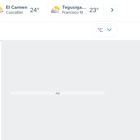
El Carmen
Tegucigalpa
San Pedr
24°
23°
Cuscatlán
Francisco Morazán
Cortés
°C