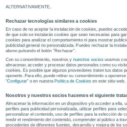
24°
ALTERNATIVAMENTE,
Rechazar tecnologías similares a cookies
Noroeste
En caso de no aceptar la instalación de cookies, puedes accede
Sensación de 22°
5
-
16 km/
de que solo se instalarán cookies que sean necesarias para garan
cookies para analizar el comportamiento ni para mostrar publici
publicidad general no personalizada. Puedes rechazar la instala
abono pulsando el botón "Rechazar".
Tiempo 1 - 7 días
Mapa de nubosidad
Radar de llu
Con su consentimiento, nosotros y
nuestros socios
usamos cooki
almacenar, acceder y procesar datos personales como su visita e
cookies. Es posible que algunos proveedores traten tus datos pe
oponerte. Para ello, puede retirar su consentimiento u oponerse
Mañana
Sábado
D
Hoy
"Configurar"
o en nuestra
Política de Cookies
en este sitio web.
7 Ago
8 Ago
6 Ago
Nosotros y nuestros socios hacemos el siguiente trata
Almacenar la información en un dispositivo y/o acceder a ella, 
70%
80%
perfiles para publicidad personalizada, utilizar perfiles para sele
4.4 mm
2.7 mm
personalizar el contenido, uso de perfiles para la selección de c
34°
/
21°
34°
/
20°
34°
/
20°
medir el rendimiento del contenido, comprender al público a tra
procedentes de diferentes fuentes, desarrollo y mejora de los se