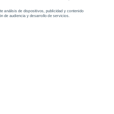
-
26
km/h
10
-
31
km/h
7
-
29
km/h
7
-
29
km/h
e análisis de dispositivos, publicidad y contenido
n de audiencia y desarrollo de servicios.
to
Noroeste
2 Bajo
5
-
16 km/h
FPS:
no
Norte
5 Medio
6
-
20 km/h
FPS:
6-10
Norte
8 ¡Muy Alto!
5
-
21 km/h
FPS:
25-50
Noreste
10 ¡Muy Alto!
5
-
20 km/h
FPS:
25-50
Noreste
11+ ¡Extremo!
6
-
21 km/h
FPS:
50+