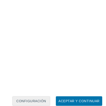
Calendario lunar
Lun
Mar
Mié
Jue
Vie
Sáb
Dom
6
7
8
9
10
11
12
13
14
15
16
17
18
19
CONFIGURACIÓN
ACEPTAR Y CONTINUAR