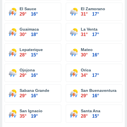
El Sauce
El Zamorano
29°
16°
31°
17°
Guaimaca
La Venta
30°
18°
31°
17°
Lepaterique
Mateo
28°
15°
30°
16°
Ojojona
Orica
29°
16°
34°
17°
Sabana Grande
San Buenaventura
29°
16°
29°
16°
San Ignacio
Santa Ana
35°
19°
28°
15°