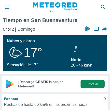
Tiempo en San Buenaventura
privacidad
04:42
Domingo
...
o de
n) ha sido
Nubes y claros
or
17°
es para
ue la
 que se
Norte
e calidad.
Sensación de 17°
20
46 km/h
eder a este
ediante las
opciones:
¡Descarga
GRATIS
la app de
Instalar
ookies y
Meteored!
e forma
Por hora
d digital
Rachas de hasta
66 km/h
en las próximas horas
ada, basada