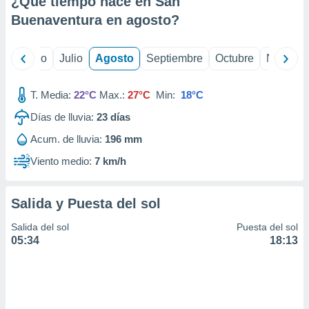
¿Qué tiempo hace en San
ados con el
 seleccionar
Buenaventura en
agosto
?
o.
calización
yo
Junio
Julio
Agosto
Septiembre
Octubre
Noviemb
precisa e
ión mediante
T. Media:
22°C
Max.:
27°C
Min:
18°C
, publicidad
Días de lluvia:
23
días
dos,
Acum. de lluvia:
196 mm
 publicidad
,
Viento medio:
7 km/h
ón de
 desarrollo
s.
Salida y Puesta del sol
tros 1199
Salida del sol
Puesta del sol
ios
05:34
18:13