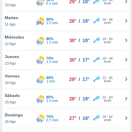
29°
/
18°
ublicidad y
0.1 mm
km/h
10 Ago
do en
Martes
 mismo.
90%
24
-
58
28°
/
18°
3.5 mm
km/h
sultar más
11 Ago
 en nuestra
 Cookies
y
Miércoles
80%
19
-
50
30°
/
18°
ualquier
1.2 mm
km/h
12 Ago
ento
Jueves
 botón
70%
18
-
49
30°
/
17°
1.3 mm
km/h
13 Ago
ación de
kies
 disponible
Viernes
80%
21
-
55
29°
/
17°
e nuestra
1 mm
km/h
14 Ago
.
Sábado
80%
IVAMENTE,
22
-
63
26°
/
19°
3.3 mm
km/h
15 Ago
as
Domingo
70%
24
-
62
27°
/
18°
 a cookies
0.7 mm
km/h
16 Ago
 no aceptar