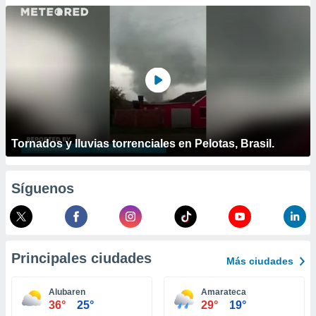
ublicidad y
do en
 mismo.
sultar más
 en nuestra
 Cookies
y
ualquier
ento
 botón
Tornados y lluvias torrenciales en Pelotas, Brasil.
ación de
kies
 disponible
Síguenos
e nuestra
.
IVAMENTE,
Principales ciudades
Más ciudades
as
 a cookies
Alubaren
Amarateca
36°
25°
29°
19°
 no aceptar