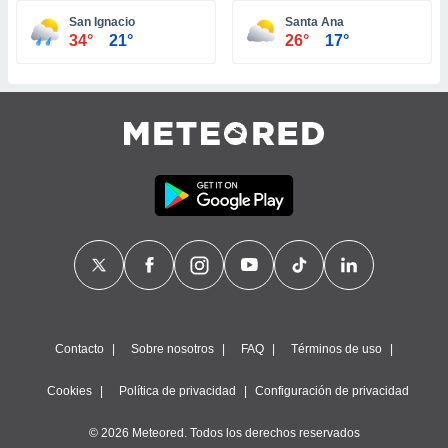
ste abono
San Ignacio
Santa Ana
 botón
34°
21°
26°
17°
.
nto,
cios
kies,
ores únicos
as similares
nar,
rocesar
onales como
 este sitio
recciones IP
ficadores de
 posible
s
Contacto
Sobre nosotros
FAQ
Términos de uso
 traten tus
nales en
Cookies
Política de privacidad
Configuración de privacidad
 interés
go a lo que
© 2026 Meteored. Todos los derechos reservados
nerte. Para