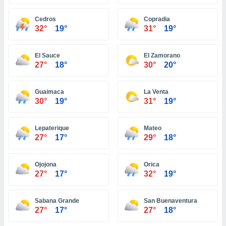
ón de
uedes
Cedros
Copradia
uestro sitio
32°
19°
31°
19°
ed.hn. En
te
 de que
El Sauce
El Zamorano
talarán
27°
18°
30°
20°
e sean
para
a
Guaimaca
La Venta
por el sitio
30°
19°
31°
19°
o se
cookies para
Lepaterique
Mateo
nto ni para
27°
17°
29°
18°
licidad o
Ojojona
Orica
ado, aunque
27°
17°
32°
19°
sualizar
general no
ada. Puedes
Sabana Grande
San Buenaventura
 instalación
27°
17°
27°
18°
y acceder a
io web a