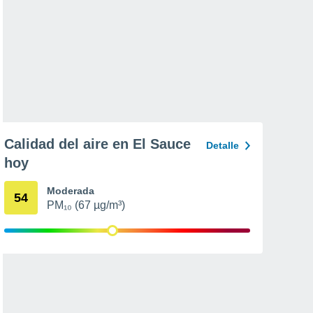
Calidad del aire en El Sauce
Detalle
hoy
Moderada
54
PM₁₀ (67 µg/m³)