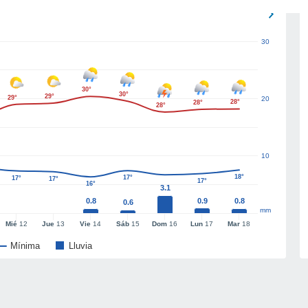
30
30°
30°
29°
29°
20
28°
28°
28°
10
18°
17°
17°
17°
17°
16°
3.1
0.8
0.9
0.8
0.6
mm
Mié
12
Jue
13
Vie
14
Sáb
15
Dom
16
Lun
17
Mar
18
Mínima
Lluvia