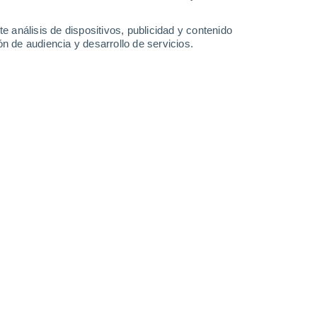
-
53
km/h
23
-
61
km/h
24
-
60
km/h
18
-
55
km/h
e análisis de dispositivos, publicidad y contenido
n de audiencia y desarrollo de servicios.
oso
Noreste
0 Bajo
20
-
46 km/h
FPS:
no
Noreste
0 Bajo
18
-
46 km/h
FPS:
no
Noreste
0 Bajo
16
-
41 km/h
FPS:
no
Noreste
2 Bajo
18
-
43 km/h
FPS:
no
Noreste
11+ ¡Extremo!
20
-
52 km/h
FPS:
50+