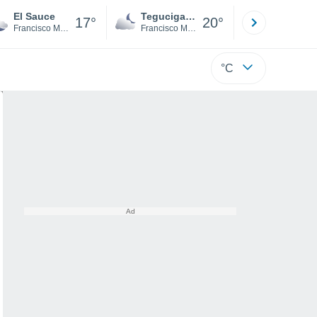
El Sauce
Tegucigalpa
San Pedr
17°
20°
Francisco Morazán
Francisco Morazán
Cortés
°C