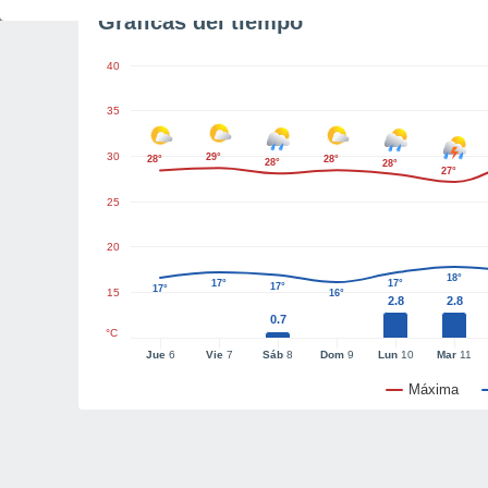
Gráficas del tiempo
40
35
30
29°
28°
28°
28°
28°
27°
25
20
18°
17°
17°
17°
17°
15
16°
2.8
2.8
0.7
°C
Jue
6
Vie
7
Sáb
8
Dom
9
Lun
10
Mar
11
Máxima