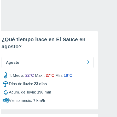
¿Qué tiempo hace en El Sauce en
agosto
?
Agosto
T. Media:
22°C
Max.:
27°C
Min:
18°C
Días de lluvia:
23
días
Acum. de lluvia:
196 mm
Viento medio:
7 km/h