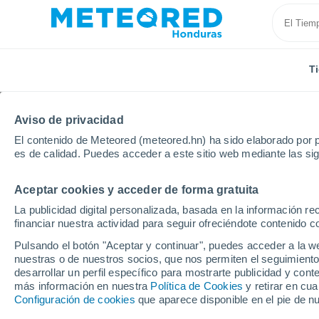
T
Aviso de privacidad
El contenido de Meteored (meteored.hn) ha sido elaborado por p
es de calidad. Puedes acceder a este sitio web mediante las si
Aceptar cookies y acceder de forma gratuita
Inicio
Francisco Morazán
El Sauce
La publicidad digital personalizada, basada en la información r
financiar nuestra actividad para seguir ofreciéndote contenido c
Tiempo en El Sauce
Pulsando el botón "Aceptar y continuar", puedes acceder a la w
nuestras o de nuestros socios, que nos permiten el seguimiento
04:07
Jueves
desarrollar un perfil específico para mostrarte publicidad y co
más información en nuestra
Política de Cookies
y retirar en cu
Configuración de cookies
que aparece disponible en el pie de n
Parcialmente nuboso