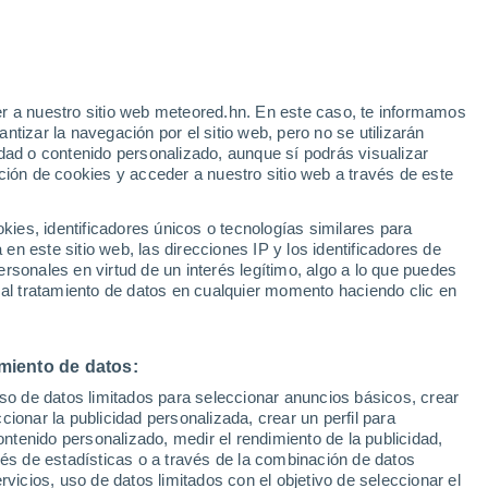
r a nuestro sitio web meteored.hn. En este caso, te informamos
/h
tizar la navegación por el sitio web, pero no se utilizarán
dad o contenido personalizado, aunque sí podrás visualizar
ción de cookies y acceder a nuestro sitio web a través de este
via
Satélites
Modelos
es, identificadores únicos o tecnologías similares para
n este sitio web, las direcciones IP y los identificadores de
rsonales en virtud de un interés legítimo, algo a lo que puedes
 al tratamiento de datos en cualquier momento haciendo clic en
omingo
Lunes
Martes
Miércoles
9 Ago
10 Ago
11 Ago
12 Ago
miento de datos:
uso de datos limitados para seleccionar anuncios básicos, crear
80%
90%
ccionar la publicidad personalizada, crear un perfil para
2.8 mm
2.8 mm
ontenido personalizado, medir el rendimiento de la publicidad,
28°
/
16°
28°
/
17°
27°
/
18°
29°
/
17°
vés de estadísticas o a través de la combinación de datos
rvicios, uso de datos limitados con el objetivo de seleccionar el