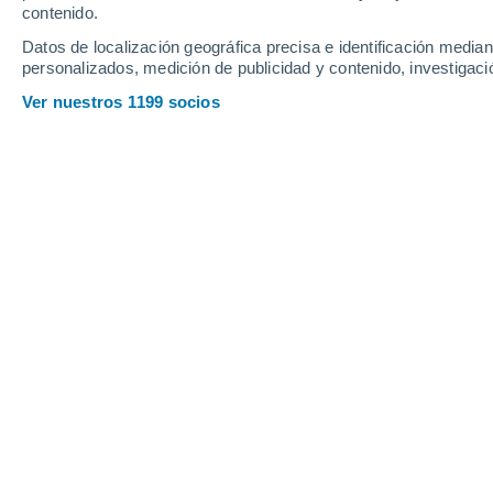
contenido.
25
-
61
km/h
22
-
55
km/h
21
20
-
52
km/h
Datos de localización geográfica precisa e identificación mediant
personalizados, medición de publicidad y contenido, investigació
Tiempo en El Sauce hoy
, 6 de agosto
Ver nuestros 1199 socios
Parcialmente nub
18°
04:00
Sensación T.
18°
Nubes y claros
17°
05:00
Sensación T.
17°
Nubes y claros
17°
06:00
Sensación T.
17°
Nubes y claros
21°
08:00
Sensación T.
21°
Nubes y claros
26°
11:00
Sensación T.
26°