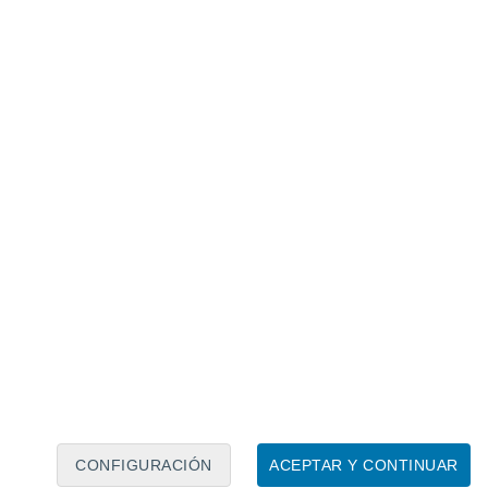
Calendario lunar
Lun
Mar
Mié
Jue
Vie
Sáb
Dom
6
7
8
9
10
11
12
13
14
15
16
17
18
19
CONFIGURACIÓN
ACEPTAR Y CONTINUAR