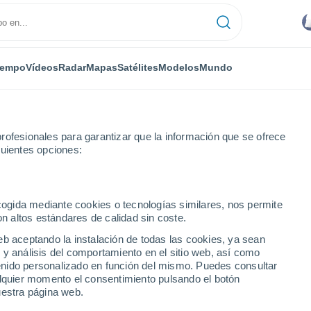
iempo
Vídeos
Radar
Mapas
Satélites
Modelos
Mundo
rofesionales para garantizar que la información que se ofrece
guientes opciones:
ecogida mediante cookies o tecnologías similares, nos permite
on altos estándares de calidad sin coste.
eb aceptando la instalación de todas las cookies, ya sean
 y análisis del comportamiento en el sitio web, así como
...
ntenido personalizado en función del mismo. Puedes consultar
alquier momento el consentimiento pulsando el botón
Por hora
uestra página web.
Intervalos nubosos en las
próximas horas