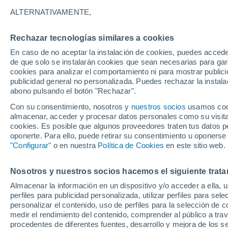
18°
ALTERNATIVAMENTE,
Rechazar tecnologías similares a cookies
Noreste
En caso de no aceptar la instalación de cookies, puedes accede
Sensación de 18°
20
-
46 km
de que solo se instalarán cookies que sean necesarias para garan
cookies para analizar el comportamiento ni para mostrar publici
publicidad general no personalizada. Puedes rechazar la instala
abono pulsando el botón "Rechazar".
Tiempo 1 - 7 días
Mapa de nubosidad
Radar de llu
Con su consentimiento, nosotros y
nuestros socios
usamos cooki
almacenar, acceder y procesar datos personales como su visita e
cookies. Es posible que algunos proveedores traten tus datos pe
oponerte. Para ello, puede retirar su consentimiento u oponerse
Mañana
Sábado
D
Hoy
"Configurar"
o en nuestra
Política de Cookies
en este sitio web.
7 Ago
8 Ago
6 Ago
Nosotros y nuestros socios hacemos el siguiente trata
Almacenar la información en un dispositivo y/o acceder a ella, 
60%
perfiles para publicidad personalizada, utilizar perfiles para sele
0.7 mm
personalizar el contenido, uso de perfiles para la selección de c
29°
/
17°
28°
/
17°
28°
/
17°
medir el rendimiento del contenido, comprender al público a tra
procedentes de diferentes fuentes, desarrollo y mejora de los se