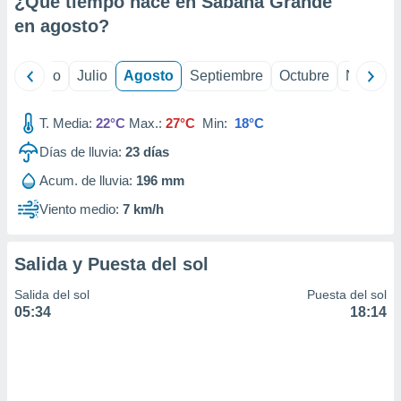
¿Qué tiempo hace en Sabana Grande
ados con el
 seleccionar
en
agosto
?
o.
calización
yo
Junio
Julio
Agosto
Septiembre
Octubre
Noviemb
precisa e
ión mediante
T. Media:
22°C
Max.:
27°C
Min:
18°C
, publicidad
Días de lluvia:
23
días
dos,
Acum. de lluvia:
196 mm
 publicidad
,
Viento medio:
7 km/h
ón de
 desarrollo
s.
Salida y Puesta del sol
tros 1199
Salida del sol
Puesta del sol
ios
05:34
18:14