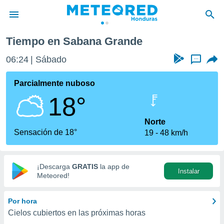
Tiempo en Sabana Grande
privacidad
06:24
Sábado
...
o de
n) ha sido
Parcialmente nuboso
or
18°
es para
ue la
 que se
Norte
e calidad.
Sensación de 18°
19
48 km/h
eder a este
ediante las
opciones:
¡Descarga
GRATIS
la app de
Instalar
ookies y
Meteored!
e forma
Por hora
d digital
Cielos cubiertos en las próximas horas
ada, basada