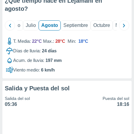
¿Qué tiempo hace en Lejamani en
ados con el
 seleccionar
agosto
?
o.
calización
yo
Junio
Julio
Agosto
Septiembre
Octubre
Noviemb
precisa e
ión mediante
T. Media:
22°C
Max.:
28°C
Min:
18°C
, publicidad
Días de lluvia:
24
días
dos,
Acum. de lluvia:
197 mm
 publicidad
,
Viento medio:
6 km/h
ón de
 desarrollo
s.
Salida y Puesta del sol
tros 1199
Salida del sol
Puesta del sol
ios
05:36
18:16