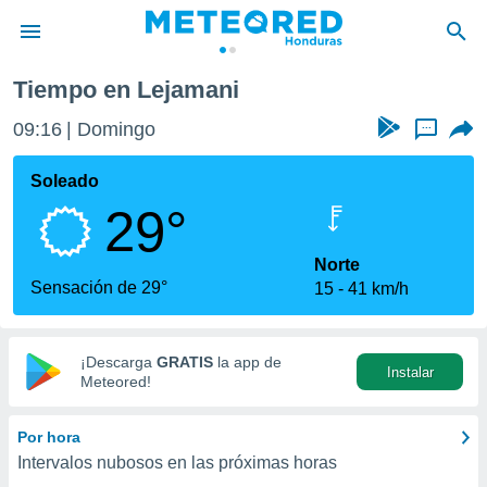
Tiempo en Lejamani
privacidad
09:16
Domingo
...
o de
n) ha sido
Soleado
or
29°
es para
ue la
 que se
Norte
e calidad.
Sensación de 29°
15
41 km/h
eder a este
ediante las
opciones:
¡Descarga
GRATIS
la app de
Instalar
ookies y
Meteored!
e forma
Por hora
d digital
Intervalos nubosos en las próximas horas
ada, basada