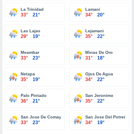
La Trinidad
Lamani
33°
21°
34°
20°
Las Lajas
Lejamani
29°
19°
35°
22°
Meambar
Minas De Oro
33°
23°
31°
18°
Netapa
Ojos De Agua
35°
19°
34°
22°
Palo Pintado
San Jeronimo
36°
21°
35°
22°
San Jose De Comayagua
San Jose Del Potrero
33°
23°
34°
19°