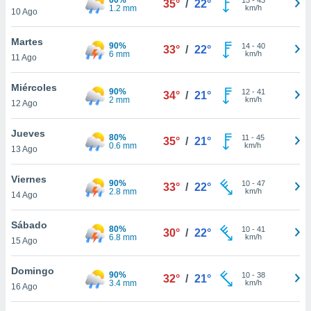
35°
/
22°
ublicidad y
1.2 mm
km/h
10 Ago
do en
Martes
 mismo.
90%
14
-
40
33°
/
22°
6 mm
km/h
sultar más
11 Ago
 en nuestra
 Cookies
y
Miércoles
90%
12
-
41
34°
/
21°
ualquier
2 mm
km/h
12 Ago
ento
Jueves
 botón
80%
11
-
45
35°
/
21°
0.6 mm
km/h
13 Ago
ación de
kies
 disponible
Viernes
90%
10
-
47
33°
/
22°
e nuestra
2.8 mm
km/h
14 Ago
.
Sábado
80%
IVAMENTE,
10
-
41
30°
/
22°
6.8 mm
km/h
15 Ago
as
Domingo
90%
10
-
38
32°
/
21°
 a cookies
3.4 mm
km/h
16 Ago
 no aceptar