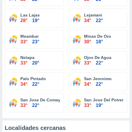
Las Lajas
Lejamani
28°
19°
34°
22°
Meambar
Minas De Oro
33°
23°
30°
18°
Netapa
Ojos De Agua
33°
20°
33°
22°
Palo Pintado
San Jeronimo
34°
22°
34°
22°
San Jose De Comayagua
San Jose Del Potrero
33°
22°
33°
19°
Localidades cercanas