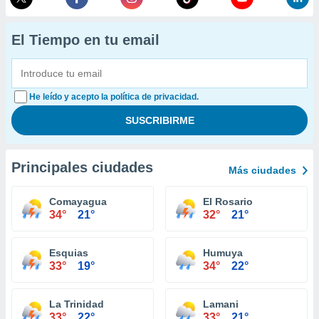
El Tiempo en tu email
He leído y acepto la política de privacidad.
Principales ciudades
Más ciudades
Comayagua
El Rosario
34°
21°
32°
21°
Esquias
Humuya
33°
19°
34°
22°
La Trinidad
Lamani
33°
22°
33°
21°