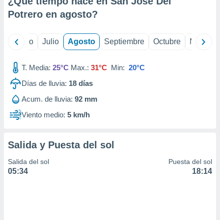
¿Qué tiempo hace en San Jose Del
ados con el
 seleccionar
Potrero en
agosto
?
o.
calización
yo
Junio
Julio
Agosto
Septiembre
Octubre
Noviemb
precisa e
ión mediante
T. Media:
25°C
Max.:
31°C
Min:
20°C
, publicidad
Días de lluvia:
18
días
dos,
Acum. de lluvia:
92 mm
 publicidad
,
Viento medio:
5 km/h
ón de
 desarrollo
s.
Salida y Puesta del sol
tros 1199
Salida del sol
Puesta del sol
ios
05:34
18:14