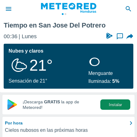
Tiempo en San Jose Del Potrero
privacidad
00:36
Lunes
...
o de
n) ha sido
Nubes y claros
or
21°
es para
ue la
 que se
Menguante
e calidad.
Sensación de 21°
Iluminada:
5%
eder a este
ediante las
opciones:
¡Descarga
GRATIS
la app de
Instalar
ookies y
Meteored!
e forma
Por hora
d digital
Cielos nubosos en las próximas horas
ada, basada