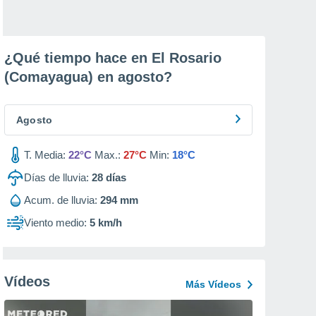
¿Qué tiempo hace en El Rosario
(Comayagua) en
agosto
?
Agosto
T. Media:
22°C
Max.:
27°C
Min:
18°C
Días de lluvia:
28
días
Acum. de lluvia:
294 mm
Viento medio:
5 km/h
Vídeos
Más Vídeos