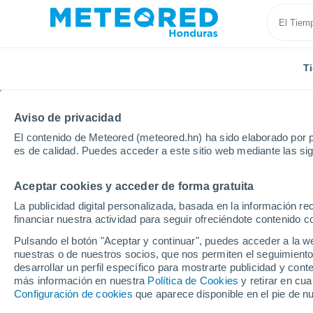
T
Aviso de privacidad
El contenido de Meteored (meteored.hn) ha sido elaborado por p
es de calidad. Puedes acceder a este sitio web mediante las si
Aceptar cookies y acceder de forma gratuita
Inicio
Departamento de Comayagua
El Rosario
La publicidad digital personalizada, basada en la información r
financiar nuestra actividad para seguir ofreciéndote contenido c
Tiempo en El Rosario 
Pulsando el botón "Aceptar y continuar", puedes acceder a la w
nuestras o de nuestros socios, que nos permiten el seguimiento
19:46
Viernes
desarrollar un perfil específico para mostrarte publicidad y co
más información en nuestra
Política de Cookies
y retirar en cu
Configuración de cookies
que aparece disponible en el pie de n
Nubes y claros