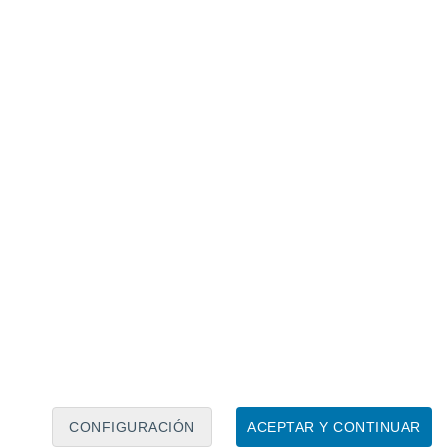
Calendario lunar
Lun
Mar
Mié
Jue
Vie
Sáb
Dom
7
8
9
10
11
12
13
14
15
16
17
18
19
20
CONFIGURACIÓN
ACEPTAR Y CONTINUAR
40