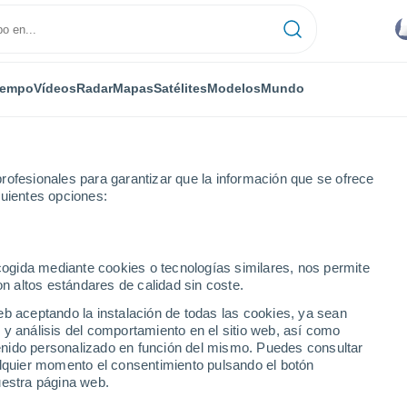
iempo
Vídeos
Radar
Mapas
Satélites
Modelos
Mundo
rofesionales para garantizar que la información que se ofrece
guientes opciones:
ecogida mediante cookies o tecnologías similares, nos permite
on altos estándares de calidad sin coste.
(Comayagua)
eb aceptando la instalación de todas las cookies, ya sean
 y análisis del comportamiento en el sitio web, así como
...
ntenido personalizado en función del mismo. Puedes consultar
alquier momento el consentimiento pulsando el botón
Por hora
uestra página web.
Lluvias débiles en las próximas
horas