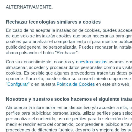
23°
ALTERNATIVAMENTE,
Rechazar tecnologías similares a cookies
Menguant
En caso de no aceptar la instalación de cookies, puedes accede
Iluminada
Sensación de 23°
de que solo se instalarán cookies que sean necesarias para garan
cookies para analizar el comportamiento ni para mostrar publici
publicidad general no personalizada. Puedes rechazar la instala
abono pulsando el botón "Rechazar".
Tiempo 1 - 7 días
Radar de lluvia
Mapa de lluvia
S
Con su consentimiento, nosotros y
nuestros socios
usamos cooki
almacenar, acceder y procesar datos personales como su visita e
cookies. Es posible que algunos proveedores traten tus datos pe
oponerte. Para ello, puede retirar su consentimiento u oponerse
Mañana
Domingo
Hoy
"Configurar"
o en nuestra
Política de Cookies
en este sitio web.
8 Ago
9 Ago
7 Ago
Nosotros y nuestros socios hacemos el siguiente trata
Almacenar la información en un dispositivo y/o acceder a ella, 
70%
80%
80%
perfiles para publicidad personalizada, utilizar perfiles para sele
0.5 mm
7.1 mm
0.5 mm
personalizar el contenido, uso de perfiles para la selección de c
33°
/
20°
33°
/
20°
31°
/
20°
medir el rendimiento del contenido, comprender al público a tra
procedentes de diferentes fuentes, desarrollo y mejora de los se