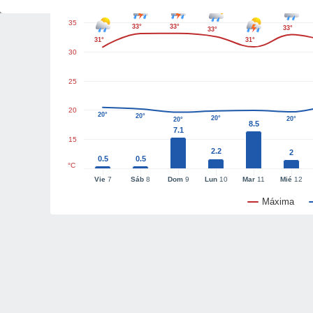
35
33°
33°
33°
33°
31°
31°
30
25
20
20°
20°
20°
20°
20°
8.5
7.1
15
2.2
2
0.5
0.5
°C
Vie
7
Sáb
8
Dom
9
Lun
10
Mar
11
Mié
12
Máxima