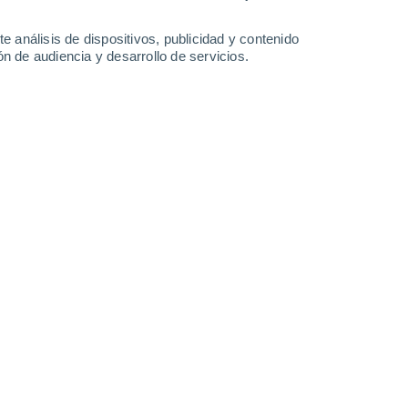
-
39
km/h
12
-
38
km/h
9
-
38
km/h
10
-
40
km/h
e análisis de dispositivos, publicidad y contenido
n de audiencia y desarrollo de servicios.
to
Norte
1 Bajo
°
11
-
35 km/h
FPS:
no
s
Norte
0 Bajo
°
9
-
28 km/h
FPS:
no
s
Norte
0 Bajo
°
6
-
23 km/h
FPS:
no
s
Norte
0 Bajo
°
4
-
18 km/h
FPS:
no
Noreste
0 Bajo
°
4
-
13 km/h
FPS:
no