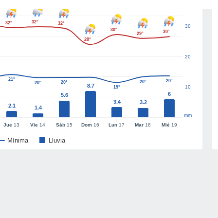
32°
32°
32°
30
30°
30°
29°
28°
20
21°
20°
20°
20°
20°
8.7
10
19°
6
5.6
3.4
3.2
2.1
1.4
mm
Jue
13
Vie
14
Sáb
15
Dom
16
Lun
17
Mar
18
Mié
19
Mínima
Lluvia