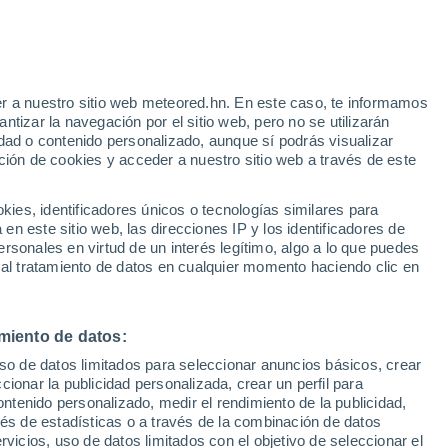
Riesgo de tormentas
Este fin de semana
e
r a nuestro sitio web meteored.hn. En este caso, te informamos
:
31%
tizar la navegación por el sitio web, pero no se utilizarán
dad o contenido personalizado, aunque sí podrás visualizar
ción de cookies y acceder a nuestro sitio web a través de este
atélites
Modelos
es, identificadores únicos o tecnologías similares para
n este sitio web, las direcciones IP y los identificadores de
rsonales en virtud de un interés legítimo, algo a lo que puedes
 al tratamiento de datos en cualquier momento haciendo clic en
Lunes
Martes
Miércoles
Jueves
10 Ago
11 Ago
12 Ago
13 Ago
miento de datos:
uso de datos limitados para seleccionar anuncios básicos, crear
80%
90%
90%
80%
ccionar la publicidad personalizada, crear un perfil para
2.2 mm
8.5 mm
2 mm
2.1 mm
ontenido personalizado, medir el rendimiento de la publicidad,
33°
/
20°
31°
/
20°
33°
/
20°
32°
/
21°
vés de estadísticas o a través de la combinación de datos
rvicios, uso de datos limitados con el objetivo de seleccionar el