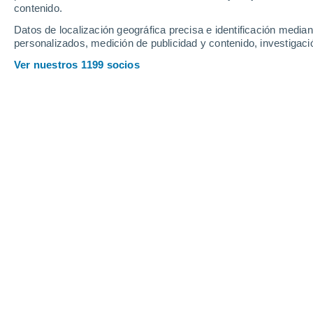
contenido.
15
-
43
km/h
13
-
44
km/h
12
12
-
37
km/h
Datos de localización geográfica precisa e identificación mediant
personalizados, medición de publicidad y contenido, investigació
Tiempo en El Rosario hoy
, 7 de agos
Ver nuestros 1199 socios
Lluvia débil
40%
27°
17:00
0.1 mm
Sensación T.
28
Nubes y claro
25°
18:00
Sensación T.
26
Nubes y claro
24°
19:00
Sensación T.
24
Nubes y claro
23°
20:00
Sensación T.
23
Lluvia débil
60%
23°
21:00
0.2 mm
Sensación T.
21