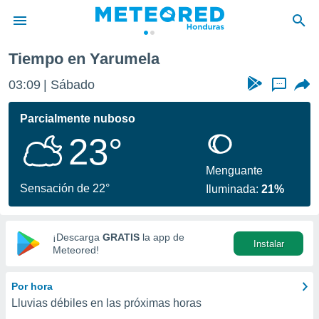
Tiempo en Yarumela
privacidad
03:09
Sábado
...
o de
n) ha sido
Parcialmente nuboso
or
23°
es para
ue la
 que se
Menguante
e calidad.
Sensación de 22°
Iluminada:
21%
eder a este
ediante las
opciones:
¡Descarga
GRATIS
la app de
Instalar
ookies y
Meteored!
e forma
Por hora
d digital
Lluvias débiles en las próximas horas
ada, basada