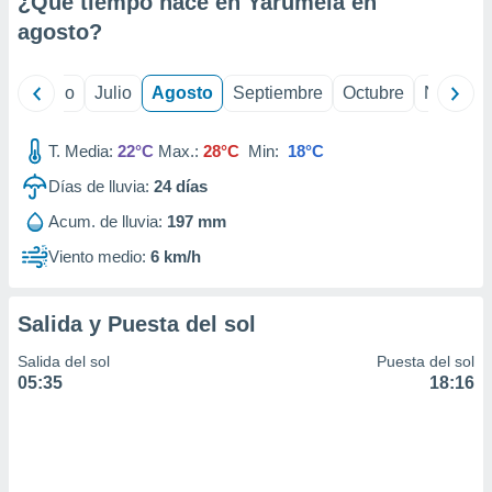
¿Qué tiempo hace en Yarumela en
ados con el
 seleccionar
agosto
?
o.
calización
yo
Junio
Julio
Agosto
Septiembre
Octubre
Noviemb
precisa e
ión mediante
T. Media:
22°C
Max.:
28°C
Min:
18°C
, publicidad
Días de lluvia:
24
días
dos,
Acum. de lluvia:
197 mm
 publicidad
,
Viento medio:
6 km/h
ón de
 desarrollo
s.
Salida y Puesta del sol
tros 1199
Salida del sol
Puesta del sol
ios
05:35
18:16