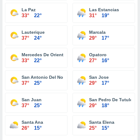
La Paz
Las Estancias
33°
22°
31°
19°
Lauterique
Marcala
37°
24°
29°
17°
Mercedes De Oriente
Opatoro
33°
22°
27°
16°
San Antonio Del Norte
San Jose
37°
25°
29°
17°
San Juan
San Pedro De Tutule
37°
25°
29°
18°
Santa Ana
Santa Elena
26°
15°
25°
15°