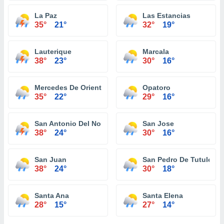
La Paz
Las Estancias
35°
21°
32°
19°
Lauterique
Marcala
38°
23°
30°
16°
Mercedes De Oriente
Opatoro
35°
22°
29°
16°
San Antonio Del Norte
San Jose
38°
24°
30°
16°
San Juan
San Pedro De Tutule
38°
24°
30°
18°
Santa Ana
Santa Elena
28°
15°
27°
14°