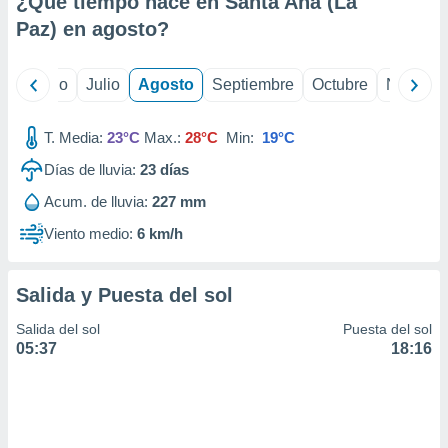
¿Qué tiempo hace en Santa Ana (La
ados con el
 seleccionar
Paz) en
agosto
?
o.
calización
yo
Junio
Julio
Agosto
Septiembre
Octubre
Noviemb
precisa e
ión mediante
T. Media:
23°C
Max.:
28°C
Min:
19°C
, publicidad
Días de lluvia:
23
días
dos,
Acum. de lluvia:
227 mm
 publicidad
,
Viento medio:
6 km/h
ón de
 desarrollo
s.
Salida y Puesta del sol
tros 1199
Salida del sol
Puesta del sol
ios
05:37
18:16