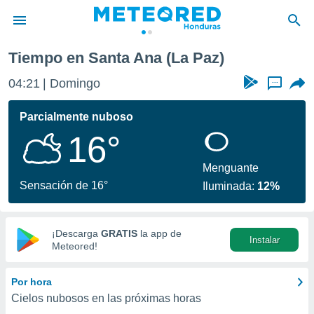
Tiempo en Santa Ana (La Paz)
privacidad
04:21
Domingo
...
o de
n) ha sido
Parcialmente nuboso
or
16°
es para
ue la
 que se
Menguante
e calidad.
Sensación de 16°
Iluminada:
12%
eder a este
ediante las
opciones:
¡Descarga
GRATIS
la app de
Instalar
ookies y
Meteored!
e forma
Por hora
d digital
Cielos nubosos en las próximas horas
ada, basada