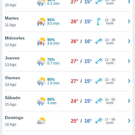
27°
/
15°
ublicidad y
0.1 mm
km/h
10 Ago
do en
Martes
 mismo.
90%
12
-
36
26°
/
15°
9.5 mm
km/h
sultar más
11 Ago
 en nuestra
 Cookies
y
Miércoles
90%
13
-
39
26°
/
16°
ualquier
4.6 mm
km/h
12 Ago
ento
Jueves
 botón
70%
12
-
36
27°
/
15°
0.7 mm
km/h
13 Ago
ación de
kies
 disponible
Viernes
90%
13
-
42
27°
/
15°
e nuestra
1.5 mm
km/h
14 Ago
.
Sábado
80%
IVAMENTE,
14
-
50
24°
/
15°
4 mm
km/h
15 Ago
as
Domingo
17
-
56
25°
/
16°
 a cookies
km/h
16 Ago
 no aceptar