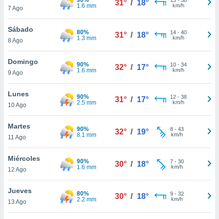
31°
/
18°
ublicidad y
1.6 mm
km/h
7 Ago
do en
Sábado
 mismo.
80%
14
-
40
31°
/
18°
1.3 mm
km/h
sultar más
8 Ago
 en nuestra
 Cookies
y
Domingo
90%
10
-
34
32°
/
17°
ualquier
1.6 mm
km/h
9 Ago
ento
Lunes
 botón
90%
12
-
38
31°
/
17°
2.5 mm
km/h
10 Ago
ación de
kies
 disponible
Martes
90%
8
-
43
32°
/
19°
e nuestra
8.1 mm
km/h
11 Ago
.
Miércoles
90%
IVAMENTE,
7
-
30
30°
/
18°
1.6 mm
km/h
12 Ago
as
Jueves
80%
9
-
32
30°
/
18°
 a cookies
2.2 mm
km/h
13 Ago
 no aceptar