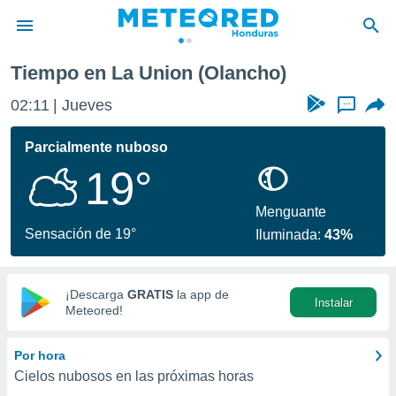
Tiempo en La Union (Olancho)
privacidad
02:11
Jueves
...
o de
n) ha sido
Parcialmente nuboso
or
19°
es para
ue la
 que se
Menguante
e calidad.
Sensación de 19°
Iluminada:
43%
eder a este
ediante las
opciones:
¡Descarga
GRATIS
la app de
Instalar
ookies y
Meteored!
e forma
Por hora
d digital
Cielos nubosos en las próximas horas
ada, basada