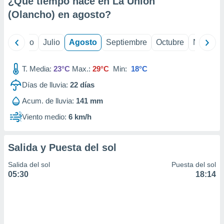
¿Qué tiempo hace en La Union
ados con el
 seleccionar
(Olancho) en
agosto
?
o.
calización
yo
Junio
Julio
Agosto
Septiembre
Octubre
Noviemb
precisa e
ión mediante
T. Media:
23°C
Max.:
29°C
Min:
18°C
, publicidad
Días de lluvia:
22
días
dos,
Acum. de lluvia:
141 mm
 publicidad
,
Viento medio:
6 km/h
ón de
 desarrollo
s.
Salida y Puesta del sol
tros 1199
Salida del sol
Puesta del sol
ios
05:30
18:14