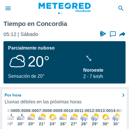
Tiempo en Concordia
privacidad
05:12
Sábado
...
o de
n) ha sido
Parcialmente nuboso
or
20°
es para
ue la
 que se
Noroeste
e calidad.
Sensación de 20°
2
7 km/h
eder a este
ediante las
opciones:
Por hora
ookies y
Lluvias débiles en las próximas horas
e forma
:00
04:00
05:00
06:00
07:00
08:00
09:00
10:00
11:00
12:00
13:00
14:00
15:
d digital
0°
20°
20°
20°
21°
24°
26°
27°
28°
29°
30°
30°
30
ada, basada