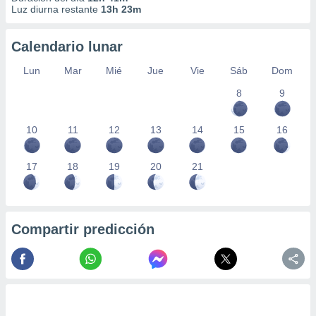
Luz diurna restante
13h 23m
Calendario lunar
Lun
Mar
Mié
Jue
Vie
Sáb
Dom
8
9
10
11
12
13
14
15
16
17
18
19
20
21
Compartir predicción