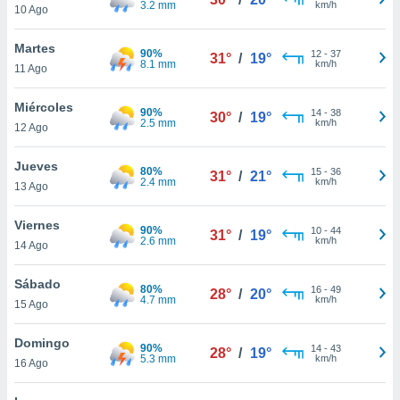
3.2 mm
km/h
ublicidad y
10 Ago
do en
Martes
90%
12
-
37
 mismo.
31°
/
19°
8.1 mm
km/h
11 Ago
sultar más
 en nuestra
Miércoles
 Cookies
y
90%
14
-
38
30°
/
19°
2.5 mm
km/h
ualquier
12 Ago
ento
Jueves
80%
15
-
36
31°
/
21°
 botón
2.4 mm
km/h
13 Ago
ación de
kies
Viernes
 disponible
90%
10
-
44
31°
/
19°
2.6 mm
km/h
e nuestra
14 Ago
.
Sábado
80%
16
-
49
28°
/
20°
IVAMENTE,
4.7 mm
km/h
15 Ago
Domingo
as
90%
14
-
43
28°
/
19°
5.3 mm
km/h
16 Ago
 a cookies
 no aceptar