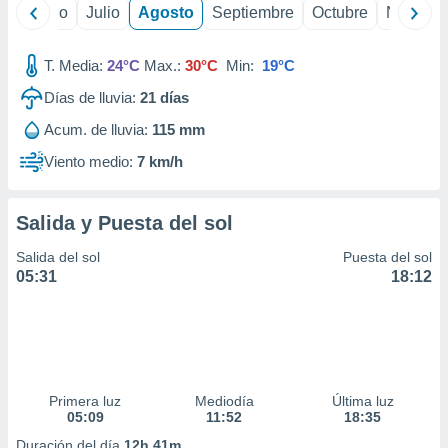
ados con el
yo
Junio
Julio
Agosto
Septiembre
Octubre
Noviemb
 seleccionar
o.
T. Media:
24°C
Max.:
30°C
Min:
19°C
calización
precisa e
Días de lluvia:
21
días
ión mediante
Acum. de lluvia:
115 mm
, publicidad
Viento medio:
7 km/h
dos,
 publicidad
Salida y Puesta del sol
,
ón de
Salida del sol
Puesta del sol
 desarrollo
05:31
18:12
s.
tros 1199
ios
Primera luz
Mediodía
Última luz
05:09
11:52
18:35
Duración del día
12h 41m