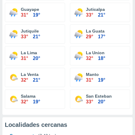
Guayape
Juticalpa
31°
19°
33°
21°
Jutiquile
La Guata
33°
21°
29°
17°
La Lima
La Union
31°
20°
32°
18°
La Venta
Manto
32°
21°
31°
19°
Salama
San Esteban
32°
19°
33°
20°
Localidades cercanas