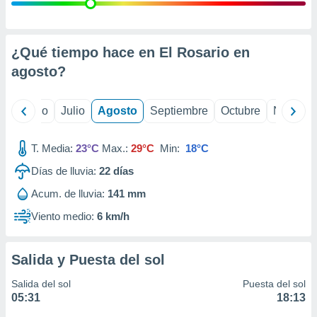
ados con el
 seleccionar
o.
calización
¿Qué tiempo hace en El Rosario en
precisa e
agosto
?
ión mediante
, publicidad
yo
Junio
Julio
Agosto
Septiembre
Octubre
Noviemb
dos,
 publicidad
T. Media:
23°C
Max.:
29°C
Min:
18°C
,
Días de lluvia:
22
días
ón de
 desarrollo
Acum. de lluvia:
141 mm
s.
Viento medio:
6 km/h
tros 1199
ios
Salida y Puesta del sol
Salida del sol
Puesta del sol
05:31
18:13