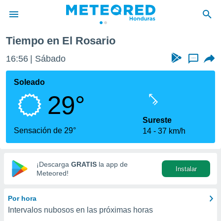
Tiempo en El Rosario
privacidad
16:56
Sábado
...
o de
n) ha sido
Soleado
or
29°
es para
ue la
 que se
Sureste
e calidad.
Sensación de 29°
14
37 km/h
eder a este
ediante las
opciones:
¡Descarga
GRATIS
la app de
Instalar
ookies y
Meteored!
e forma
Por hora
d digital
Intervalos nubosos en las próximas horas
ada, basada