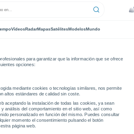
iempo
Vídeos
Radar
Mapas
Satélites
Modelos
Mundo
rofesionales para garantizar que la información que se ofrece
guientes opciones:
ecogida mediante cookies o tecnologías similares, nos permite
on altos estándares de calidad sin coste.
eb aceptando la instalación de todas las cookies, ya sean
 y análisis del comportamiento en el sitio web, así como
...
ntenido personalizado en función del mismo. Puedes consultar
alquier momento el consentimiento pulsando el botón
Por hora
uestra página web.
Cielos nubosos en las próximas
horas