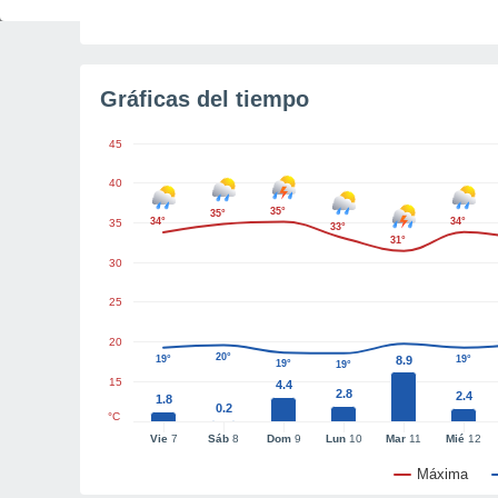
Tiempo para el amanecer
4h 18m
Gráficas del tiempo
45
40
35°
35°
34°
34°
35
33°
31°
30
25
20
20°
19°
8.9
19°
19°
19°
15
4.4
2.8
2.4
1.8
0.2
°C
Vie
7
Sáb
8
Dom
9
Lun
10
Mar
11
Mié
12
Máxima