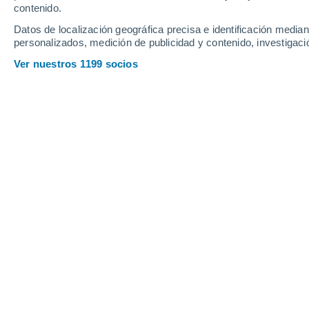
contenido.
12
-
37
km/h
12
-
38
km/h
12
10
-
32
km/h
Datos de localización geográfica precisa e identificación mediant
personalizados, medición de publicidad y contenido, investigació
Tiempo en Silaca hoy
, 7 de agosto
Ver nuestros 1199 socios
Parcialmente nub
21°
01:00
Sensación T.
21°
Parcialmente nub
21°
02:00
Sensación T.
21°
Parcialmente nub
21°
03:00
Sensación T.
21°
Parcialmente nub
20°
05:00
Sensación T.
20°
Nubes y claros
26°
08:00
Sensación T.
27°