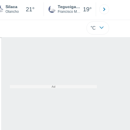
Silaca
Tegucigalpa
San Pedr
21°
19°
Olancho
Francisco Morazán
Cortés
°C