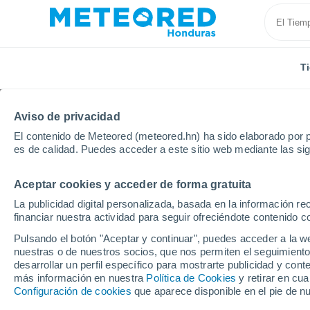
T
Aviso de privacidad
El contenido de Meteored (meteored.hn) ha sido elaborado por p
es de calidad. Puedes acceder a este sitio web mediante las si
Aceptar cookies y acceder de forma gratuita
Inicio
Olancho
Silaca
La publicidad digital personalizada, basada en la información r
financiar nuestra actividad para seguir ofreciéndote contenido c
Tiempo en Silaca
Pulsando el botón "Aceptar y continuar", puedes acceder a la w
nuestras o de nuestros socios, que nos permiten el seguimiento
00:50
Viernes
desarrollar un perfil específico para mostrarte publicidad y co
más información en nuestra
Política de Cookies
y retirar en cu
Configuración de cookies
que aparece disponible en el pie de n
Parcialmente nuboso