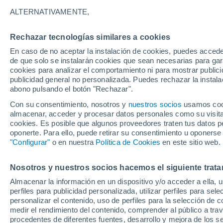
21°
ALTERNATIVAMENTE,
Rechazar tecnologías similares a cookies
Menguant
En caso de no aceptar la instalación de cookies, puedes accede
Iluminada
Sensación de 21°
de que solo se instalarán cookies que sean necesarias para garan
cookies para analizar el comportamiento ni para mostrar publici
publicidad general no personalizada. Puedes rechazar la instala
abono pulsando el botón "Rechazar".
Tiempo 1 - 7 días
Mapa de nubosidad
Radar de llu
Con su consentimiento, nosotros y
nuestros socios
usamos cooki
almacenar, acceder y procesar datos personales como su visita e
cookies. Es posible que algunos proveedores traten tus datos pe
oponerte. Para ello, puede retirar su consentimiento u oponerse
Mañana
Domingo
Hoy
"Configurar"
o en nuestra
Política de Cookies
en este sitio web.
8 Ago
9 Ago
7 Ago
Nosotros y nuestros socios hacemos el siguiente trata
Almacenar la información en un dispositivo y/o acceder a ella, 
70%
90%
80%
perfiles para publicidad personalizada, utilizar perfiles para sele
0.2 mm
4.4 mm
1.8 mm
personalizar el contenido, uso de perfiles para la selección de c
35°
/
20°
35°
/
19°
34°
/
19°
medir el rendimiento del contenido, comprender al público a tra
procedentes de diferentes fuentes, desarrollo y mejora de los se