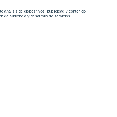
-
36
km/h
6
-
33
km/h
3
-
35
km/h
4
-
26
km/h
e análisis de dispositivos, publicidad y contenido
n de audiencia y desarrollo de servicios.
oso
Oeste
0 Bajo
2
-
8 km/h
FPS:
no
oso
Oeste
0 Bajo
2
-
8 km/h
FPS:
no
oso
Oeste
0 Bajo
3
-
9 km/h
FPS:
no
oso
Oeste
0 Bajo
2
-
9 km/h
FPS:
no
Oeste
2 Bajo
2
-
15 km/h
FPS:
no