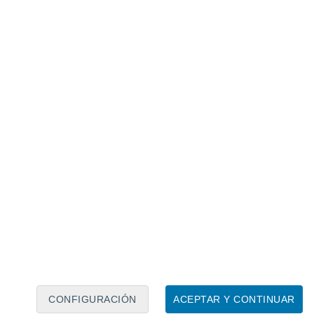
Calendario lunar
Lun
Mar
Mié
Jue
Vie
Sáb
Dom
7
8
9
10
11
12
13
14
15
16
17
18
19
20
CONFIGURACIÓN
ACEPTAR Y CONTINUAR