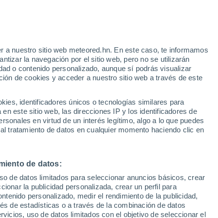
e
r a nuestro sitio web meteored.hn. En este caso, te informamos
:
31%
tizar la navegación por el sitio web, pero no se utilizarán
dad o contenido personalizado, aunque sí podrás visualizar
ción de cookies y acceder a nuestro sitio web a través de este
via
Satélites
Modelos
es, identificadores únicos o tecnologías similares para
n este sitio web, las direcciones IP y los identificadores de
rsonales en virtud de un interés legítimo, algo a lo que puedes
 al tratamiento de datos en cualquier momento haciendo clic en
Lunes
Martes
Miércoles
Jueves
10 Ago
11 Ago
12 Ago
13 Ago
miento de datos:
uso de datos limitados para seleccionar anuncios básicos, crear
90%
90%
80%
80%
ccionar la publicidad personalizada, crear un perfil para
2.8 mm
8.9 mm
2.4 mm
0.9 mm
ontenido personalizado, medir el rendimiento de la publicidad,
33°
/
19°
31°
/
20°
34°
/
19°
33°
/
20°
vés de estadísticas o a través de la combinación de datos
rvicios, uso de datos limitados con el objetivo de seleccionar el