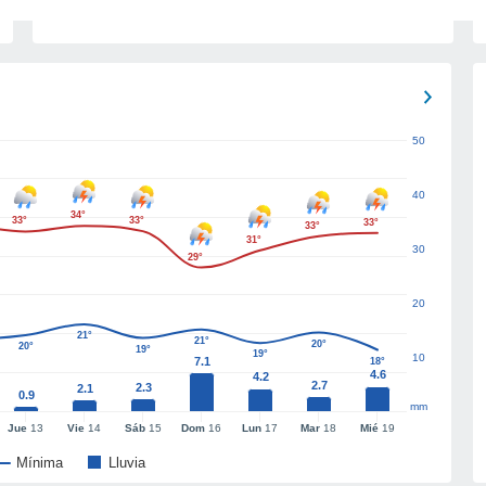
50
40
34°
33°
33°
33°
33°
31°
30
29°
20
21°
21°
20°
20°
19°
19°
10
7.1
18°
4.6
4.2
2.7
2.3
2.1
0.9
mm
Jue
13
Vie
14
Sáb
15
Dom
16
Lun
17
Mar
18
Mié
19
Mínima
Lluvia