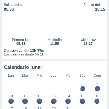
ar perfiles
Salida del sol
Puesta del sol
idad
05:36
18:15
a, utilizar
a
 la
da, crear un
personalizar
Primera luz
Mediodía
Última luz
o, uso de
05:13
11:55
18:37
a la
e contenido
Duración del día
12h 39m
do, medir el
Luz diurna restante
5h 11m
 de la
medir el
Calendario lunar
 del
 comprender
Lun
Mar
Mié
Jue
Vie
Sáb
Dom
 través de
s o a través
8
9
nación de
edentes de
fuentes,
10
11
12
13
14
15
16
y mejora de
os, uso de
17
18
19
20
21