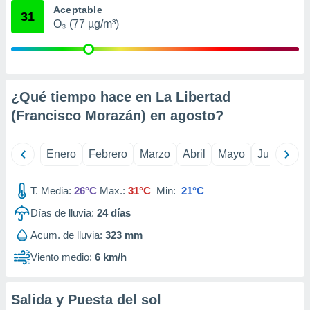
Aceptable
retirar su
31
ento u
O₃ (77 µg/m³)
 de datos
er momento
ic en
o en
¿Qué tiempo hace en La Libertad
(Francisco Morazán) en
agosto
?
 Cookies
en
eb.
Enero
Febrero
Marzo
Abril
Mayo
Junio
Ju
y
socios
el
T. Media:
26°C
Max.:
31°C
Min:
21°C
to de
Días de lluvia:
24
días
Acum. de lluvia:
323 mm
la
 en un
Viento medio:
6 km/h
 y/o acceder
 de datos
ara
Salida y Puesta del sol
 anuncios