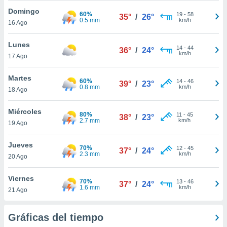
ublicidad y
Domingo
60%
19
-
58
35°
/
26°
0.5 mm
km/h
do en
16 Ago
 mismo.
sultar más
Lunes
14
-
44
36°
/
24°
 en nuestra
km/h
17 Ago
 Cookies
y
ualquier
Martes
60%
14
-
46
39°
/
23°
0.8 mm
km/h
18 Ago
ento
 botón
ación de
Miércoles
80%
11
-
45
38°
/
23°
kies
2.7 mm
km/h
19 Ago
 disponible
e nuestra
Jueves
.
70%
12
-
45
37°
/
24°
2.3 mm
km/h
20 Ago
IVAMENTE,
Viernes
70%
13
-
46
37°
/
24°
1.6 mm
km/h
21 Ago
as
 a cookies
Gráficas del tiempo
 no aceptar