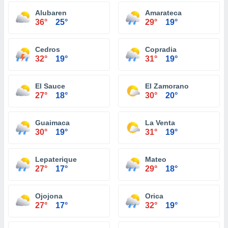
Alubaren
Amarateca
36°
25°
29°
19°
Cedros
Copradia
32°
19°
31°
19°
El Sauce
El Zamorano
27°
18°
30°
20°
Guaimaca
La Venta
30°
19°
31°
19°
Lepaterique
Mateo
27°
17°
29°
18°
Ojojona
Orica
27°
17°
32°
19°