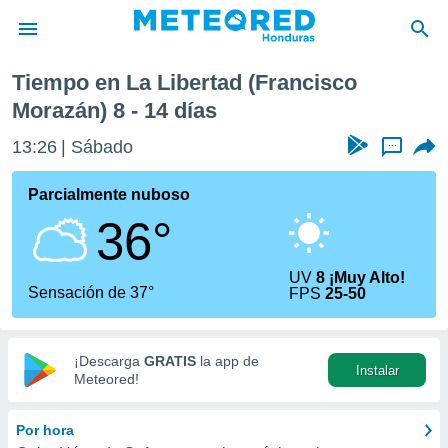
Tiempo en La Libertad (Francisco
privacidad
Morazán) 8 - 14 días
o de
13:26
Sábado
...
n) ha sido
or
Parcialmente nuboso
es para
ue la
36°
 que se
e calidad.
eder a este
UV
8 ¡Muy Alto!
Sensación de 37°
ediante las
FPS
25-50
opciones:
ookies y
¡Descarga
GRATIS
la app de
e forma
Instalar
Meteored!
d digital
Por hora
ada, basada