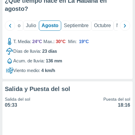
¿Qué tiempo hace en La Habana en
ados con el
 seleccionar
agosto
?
o.
calización
yo
Junio
Julio
Agosto
Septiembre
Octubre
Noviemb
precisa e
ión mediante
T. Media:
24°C
Max.:
30°C
Min:
19°C
, publicidad
Días de lluvia:
23
días
dos,
Acum. de lluvia:
136 mm
 publicidad
,
Viento medio:
4 km/h
ón de
 desarrollo
s.
Salida y Puesta del sol
tros 1199
Salida del sol
Puesta del sol
ios
05:33
18:16