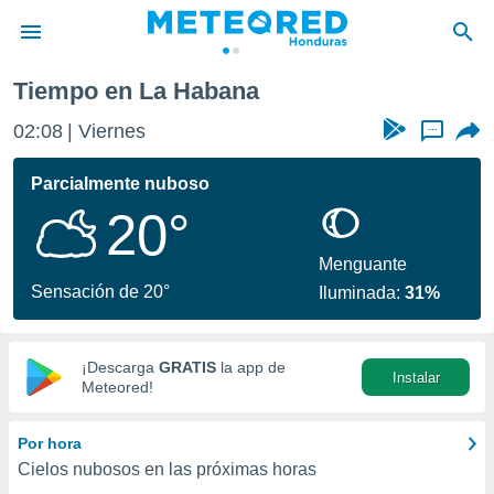
Tiempo en La Habana
privacidad
02:08
Viernes
...
o de
n) ha sido
Parcialmente nuboso
or
20°
es para
ue la
 que se
Menguante
e calidad.
Sensación de 20°
Iluminada:
31%
eder a este
ediante las
opciones:
¡Descarga
GRATIS
la app de
Instalar
ookies y
Meteored!
e forma
Por hora
d digital
Cielos nubosos en las próximas horas
ada, basada