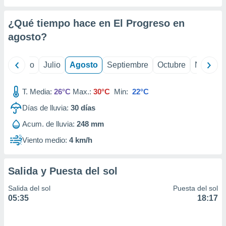
ados con el
 seleccionar
o.
¿Qué tiempo hace en El Progreso en
agosto
?
calización
precisa e
ión mediante
yo
Junio
Julio
Agosto
Septiembre
Octubre
Noviemb
, publicidad
T. Media:
26°C
Max.:
30°C
Min:
22°C
dos,
 publicidad
Días de lluvia:
30
días
,
ón de
Acum. de lluvia:
248 mm
 desarrollo
Viento medio:
4 km/h
s.
tros 1199
ios
Salida y Puesta del sol
Salida del sol
Puesta del sol
05:35
18:17