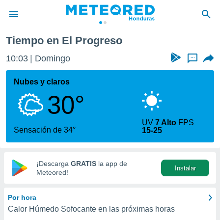
Tiempo en El Progreso
privacidad
10:03
Domingo
...
o de
n) ha sido
Nubes y claros
or
30°
es para
ue la
 que se
UV
7 Alto
FPS
e calidad.
Sensación de 34°
15-25
eder a este
ediante las
opciones:
¡Descarga
GRATIS
la app de
Instalar
ookies y
Meteored!
e forma
Por hora
d digital
Calor Húmedo Sofocante en las próximas horas
ada, basada