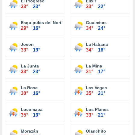
El Progreso
Elixir
33°
23°
33°
22°
Esquipulas del Norte
Guaimitas
29°
16°
34°
24°
Jocon
La Habana
33°
19°
34°
18°
La Junta
La Mina
33°
23°
31°
17°
La Rosa
Las Vegas
30°
16°
35°
21°
Locomapa
Los Planes
35°
19°
33°
21°
Morazán
Olanchito