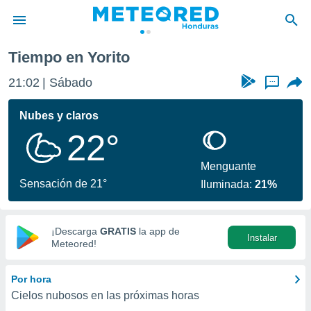
Tiempo en Yorito
privacidad
21:02
Sábado
...
o de
n) ha sido
Nubes y claros
or
22°
es para
ue la
 que se
Menguante
e calidad.
Sensación de 21°
Iluminada:
21%
eder a este
ediante las
opciones:
¡Descarga
GRATIS
la app de
Instalar
ookies y
Meteored!
e forma
Por hora
d digital
Cielos nubosos en las próximas horas
ada, basada