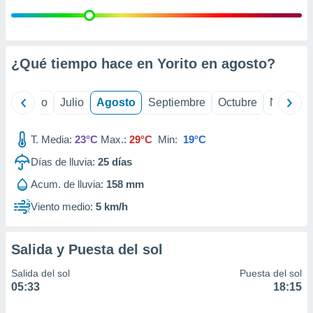
ados con el
 seleccionar
o.
calización
¿Qué tiempo hace en Yorito en
agosto
?
precisa e
ión mediante
yo
Junio
Julio
Agosto
Septiembre
Octubre
Noviemb
, publicidad
dos,
T. Media:
23°C
Max.:
29°C
Min:
19°C
 publicidad
,
Días de lluvia:
25
días
ón de
 desarrollo
Acum. de lluvia:
158 mm
s.
Viento medio:
5 km/h
tros 1199
ios
Salida y Puesta del sol
Salida del sol
Puesta del sol
05:33
18:15