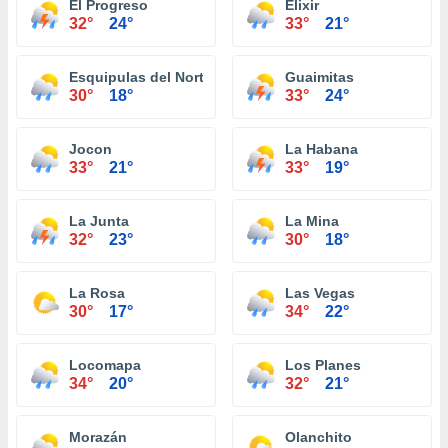
El Progreso
Elixir
32°
24°
33°
21°
Esquipulas del Norte
Guaimitas
30°
18°
33°
24°
Jocon
La Habana
33°
21°
33°
19°
La Junta
La Mina
32°
23°
30°
18°
La Rosa
Las Vegas
30°
17°
34°
22°
Locomapa
Los Planes
34°
20°
32°
21°
Morazán
Olanchito