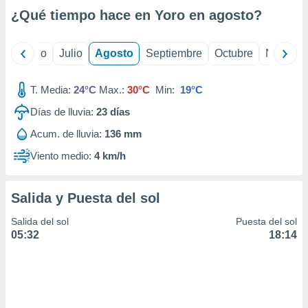
ados con el
¿Qué tiempo hace en Yoro en
agosto
?
 seleccionar
o.
calización
yo
Junio
Julio
Agosto
Septiembre
Octubre
Noviemb
precisa e
ión mediante
T. Media:
24°C
Max.:
30°C
Min:
19°C
, publicidad
Días de lluvia:
23
días
dos,
Acum. de lluvia:
136 mm
 publicidad
,
Viento medio:
4 km/h
ón de
 desarrollo
s.
Salida y Puesta del sol
tros 1199
Salida del sol
Puesta del sol
ios
05:32
18:14