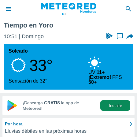
Tiempo en Yoro
privacidad
10:51
Domingo
...
o de
n) ha sido
Soleado
or
33°
es para
ue la
 que se
UV
11+
¡Extremo!
FPS
e calidad.
Sensación de 32°
50+
eder a este
ediante las
opciones:
¡Descarga
GRATIS
la app de
Instalar
ookies y
Meteored!
e forma
Por hora
d digital
Lluvias débiles en las próximas horas
ada, basada