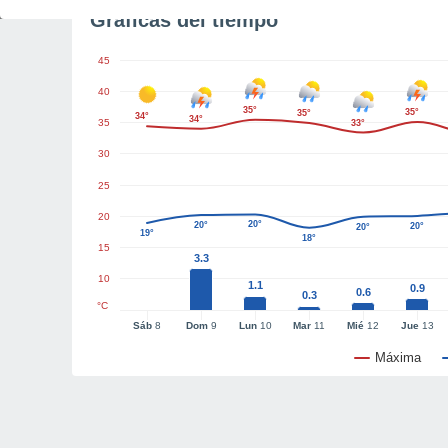
Gráficas del tiempo
45
40
35°
35°
35°
34°
34°
35
33°
30
25
20
20°
20°
20°
20°
19°
18°
15
3.3
10
1.1
0.9
0.6
0.3
°C
Sáb
8
Dom
9
Lun
10
Mar
11
Mié
12
Jue
13
Máxima