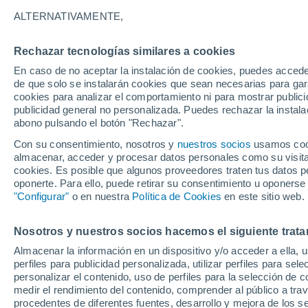
23°
ALTERNATIVAMENTE,
Rechazar tecnologías similares a cookies
Noreste
En caso de no aceptar la instalación de cookies, puedes accede
Sensación de 25°
3
-
11 km/h
de que solo se instalarán cookies que sean necesarias para garan
cookies para analizar el comportamiento ni para mostrar publici
publicidad general no personalizada. Puedes rechazar la instala
abono pulsando el botón "Rechazar".
Tiempo 1 - 7 días
Mapa de nubosidad
Radar de llu
Con su consentimiento, nosotros y
nuestros socios
usamos cooki
almacenar, acceder y procesar datos personales como su visita e
cookies. Es posible que algunos proveedores traten tus datos pe
oponerte. Para ello, puede retirar su consentimiento u oponerse
Mañana
Lunes
Hoy
"Configurar"
o en nuestra
Política de Cookies
en este sitio web.
9 Ago
10 Ago
8 Ago
Nosotros y nuestros socios hacemos el siguiente trata
Almacenar la información en un dispositivo y/o acceder a ella, 
90%
60%
perfiles para publicidad personalizada, utilizar perfiles para sele
3.3 mm
1.1 mm
personalizar el contenido, uso de perfiles para la selección de c
34°
/
20°
35°
/
20°
34°
/
19°
medir el rendimiento del contenido, comprender al público a tra
procedentes de diferentes fuentes, desarrollo y mejora de los se