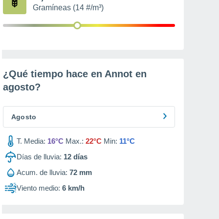
Gramíneas (14 #/m³)
¿Qué tiempo hace en Annot en
agosto
?
Agosto
T. Media:
16°C
Max.:
22°C
Min:
11°C
Días de lluvia:
12
días
Acum. de lluvia:
72 mm
Viento medio:
6 km/h