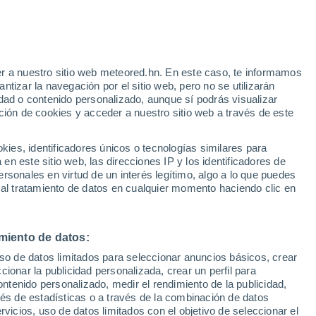
r a nuestro sitio web meteored.hn. En este caso, te informamos
tizar la navegación por el sitio web, pero no se utilizarán
dad o contenido personalizado, aunque sí podrás visualizar
ción de cookies y acceder a nuestro sitio web a través de este
via
Satélites
Modelos
es, identificadores únicos o tecnologías similares para
n este sitio web, las direcciones IP y los identificadores de
rsonales en virtud de un interés legítimo, algo a lo que puedes
 al tratamiento de datos en cualquier momento haciendo clic en
Martes
Miércoles
Jueves
Viernes
11 Ago
12 Ago
13 Ago
14 Ago
miento de datos:
uso de datos limitados para seleccionar anuncios básicos, crear
80%
90%
90%
80%
ccionar la publicidad personalizada, crear un perfil para
0.3 mm
0.6 mm
0.9 mm
1.5 mm
ontenido personalizado, medir el rendimiento de la publicidad,
35°
/
18°
33°
/
20°
35°
/
20°
33°
/
21°
vés de estadísticas o a través de la combinación de datos
rvicios, uso de datos limitados con el objetivo de seleccionar el