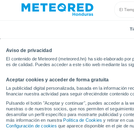
T
Aviso de privacidad
El contenido de Meteored (meteored.hn) ha sido elaborado por p
es de calidad. Puedes acceder a este sitio web mediante las si
Aceptar cookies y acceder de forma gratuita
Inicio
Francia
Provenza-Alpes-Costa Azul
Alpes
La publicidad digital personalizada, basada en la información r
financiar nuestra actividad para seguir ofreciéndote contenido c
Tiempo en Annot
Pulsando el botón "Aceptar y continuar", puedes acceder a la w
nuestras o de nuestros socios, que nos permiten el seguimiento
07:49
Sábado
desarrollar un perfil específico para mostrarte publicidad y co
más información en nuestra
Política de Cookies
y retirar en cu
Configuración de cookies
que aparece disponible en el pie de n
Soleado