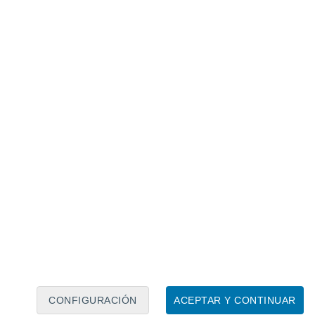
Calendario lunar
Lun
Mar
Mié
Jue
Vie
Sáb
Dom
8
9
10
11
12
13
14
15
16
17
18
19
20
21
CONFIGURACIÓN
ACEPTAR Y CONTINUAR