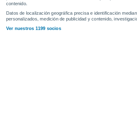
contenido.
13
-
42
km/h
13
-
42
km/h
14
14
-
43
km/h
Datos de localización geográfica precisa e identificación mediant
personalizados, medición de publicidad y contenido, investigació
Tiempo en Annot hoy
, 8 de agosto
Ver nuestros 1199 socios
Soleado
23°
08:00
Sensación T.
25°
Soleado
26°
09:00
Sensación T.
27°
Soleado
28°
10:00
Sensación T.
29°
Soleado
30°
11:00
Sensación T.
30°
Nubes y claros
32°
12:00
Sensación T.
31°