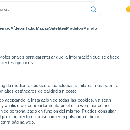
iempo
Vídeos
Radar
Mapas
Satélites
Modelos
Mundo
rofesionales para garantizar que la información que se ofrece
guientes opciones:
 de Alta Provenza
Annot
ecogida mediante cookies o tecnologías similares, nos permite
on altos estándares de calidad sin coste.
eb aceptando la instalación de todas las cookies, ya sean
 y análisis del comportamiento en el sitio web, así como
...
ntenido personalizado en función del mismo. Puedes consultar
alquier momento el consentimiento pulsando el botón
Por hora
uestra página web.
Intervalos nubosos en las
próximas horas