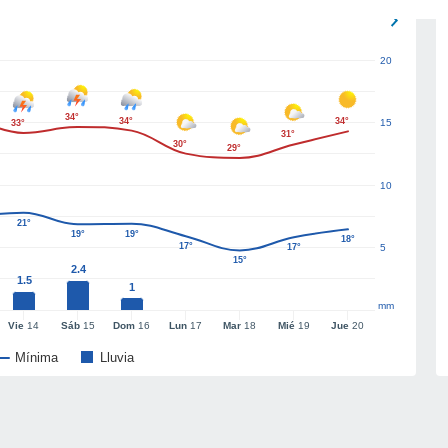
20
34°
34°
34°
15
33°
31°
30°
29°
10
21°
19°
19°
18°
17°
17°
5
15°
2.4
1.5
1
mm
Vie
14
Sáb
15
Dom
16
Lun
17
Mar
18
Mié
19
Jue
20
Mínima
Lluvia