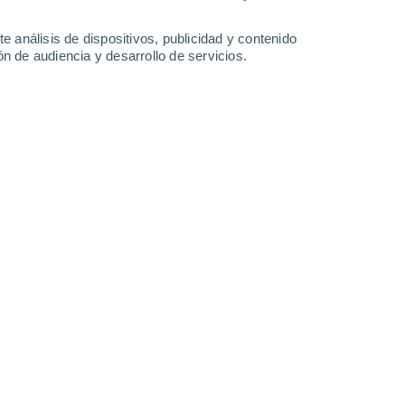
-
47
km/h
8
-
31
km/h
9
-
35
km/h
10
-
37
km/h
e análisis de dispositivos, publicidad y contenido
n de audiencia y desarrollo de servicios.
Noreste
0 Bajo
3
-
11 km/h
FPS:
no
Este
1 Bajo
4
-
15 km/h
FPS:
no
Sureste
3 Medio
6
-
21 km/h
FPS:
6-10
Sureste
5 Medio
6
-
23 km/h
FPS:
6-10
Sur
7 Alto
6
-
22 km/h
FPS:
15-25