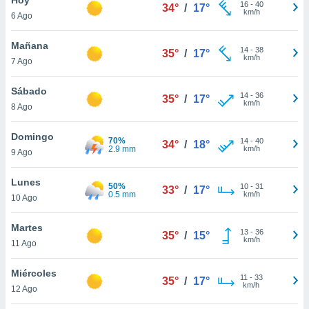
ublicidad y
16
-
40
34°
/
17°
km/h
6 Ago
do en
 mismo.
Mañana
14
-
38
35°
/
17°
sultar más
km/h
7 Ago
 en nuestra
 Cookies
y
Sábado
14
-
36
ualquier
35°
/
17°
km/h
8 Ago
ento
 botón
Domingo
70%
14
-
40
34°
/
18°
ación de
2.9 mm
km/h
9 Ago
kies
 disponible
Lunes
50%
10
-
31
e nuestra
33°
/
17°
0.5 mm
km/h
10 Ago
.
Martes
IVAMENTE,
13
-
36
35°
/
15°
km/h
11 Ago
as
Miércoles
11
-
33
35°
/
17°
 a cookies
km/h
12 Ago
 no aceptar