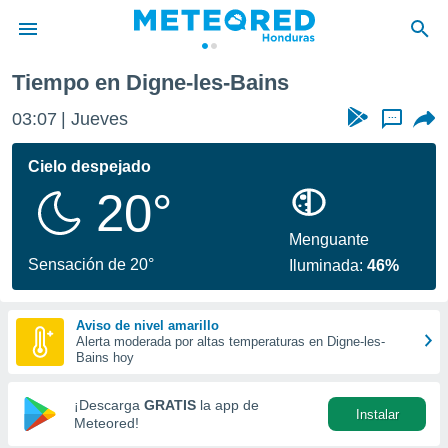
ovenza
Digne-les-Bains
Tiempo en Digne-les-Bains
privacidad
03:07
Jueves
...
o de
n) ha sido
Cielo despejado
or
20°
es para
ue la
 que se
Menguante
e calidad.
Sensación de 20°
Iluminada:
46%
eder a este
ediante las
opciones:
Aviso de nivel amarillo
Alerta moderada por altas temperaturas en Digne-les-
ookies y
Bains hoy
e forma
¡Descarga
GRATIS
la app de
Instalar
d digital
Meteored!
ada, basada