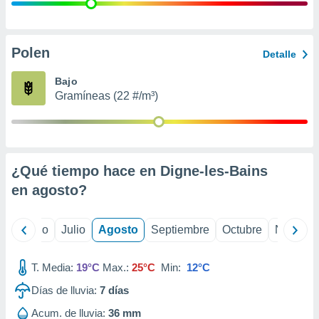
ados con el
 seleccionar
o.
calización
Polen
Detalle
precisa e
ión mediante
Bajo
Gramíneas (22 #/m³)
, publicidad
dos,
 publicidad
,
¿Qué tiempo hace en Digne-les-Bains
ón de
 desarrollo
en
agosto
?
s.
tros 1199
yo
Junio
Julio
Agosto
Septiembre
Octubre
Noviemb
ios
T. Media:
19°C
Max.:
25°C
Min:
12°C
Días de lluvia:
7
días
Acum. de lluvia:
36 mm