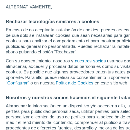
21°
ALTERNATIVAMENTE,
Rechazar tecnologías similares a cookies
Oeste
En caso de no aceptar la instalación de cookies, puedes accede
Sensación de 21°
3
-
13 km/
de que solo se instalarán cookies que sean necesarias para garan
cookies para analizar el comportamiento ni para mostrar publici
publicidad general no personalizada. Puedes rechazar la instala
abono pulsando el botón "Rechazar".
Tiempo 1 - 7 días
Mapa de temperatura
Radar de ll
Con su consentimiento, nosotros y
nuestros socios
usamos cooki
almacenar, acceder y procesar datos personales como su visita e
cookies. Es posible que algunos proveedores traten tus datos pe
oponerte. Para ello, puede retirar su consentimiento u oponerse
Mañana
Sábado
D
Hoy
"Configurar"
o en nuestra
Política de Cookies
en este sitio web.
7 Ago
8 Ago
6 Ago
Nosotros y nuestros socios hacemos el siguiente trata
Almacenar la información en un dispositivo y/o acceder a ella, 
50%
30%
perfiles para publicidad personalizada, utilizar perfiles para sele
0.2 mm
0.1 mm
personalizar el contenido, uso de perfiles para la selección de c
36°
/
21°
36°
/
19°
37°
/
20°
medir el rendimiento del contenido, comprender al público a tra
procedentes de diferentes fuentes, desarrollo y mejora de los se