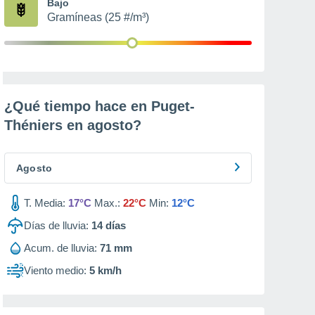
Bajo
Gramíneas (25 #/m³)
¿Qué tiempo hace en Puget-
Théniers en
agosto
?
Agosto
T. Media:
17°C
Max.:
22°C
Min:
12°C
Días de lluvia:
14
días
Acum. de lluvia:
71 mm
Viento medio:
5 km/h