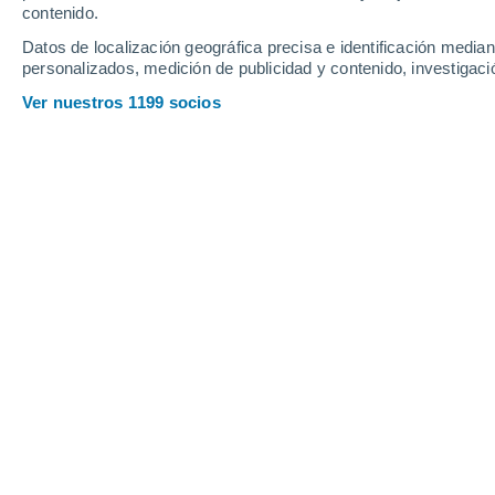
contenido.
10
-
35
km/h
10
-
35
km/h
6
8
-
34
km/h
Datos de localización geográfica precisa e identificación mediant
personalizados, medición de publicidad y contenido, investigació
Tiempo en Puget-Théniers hoy
, 6 de
Ver nuestros 1199 socios
Soleado
21°
06:00
Sensación T.
21°
Soleado
21°
07:00
Sensación T.
21°
Soleado
25°
08:00
Sensación T.
26°
Soleado
29°
09:00
Sensación T.
29°
Soleado
34°
11:00
Sensación T.
32°