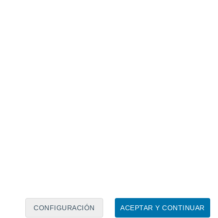
Calendario lunar
Lun
Mar
Mié
Jue
Vie
Sáb
Dom
6
7
8
9
10
11
12
13
14
15
16
17
18
19
CONFIGURACIÓN
ACEPTAR Y CONTINUAR