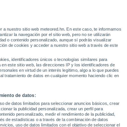
Aviso de nivel naranja
Alerta importante por altas
temperaturas en Puget-Théniers hoy
r a nuestro sitio web meteored.hn. En este caso, te informamos
h
tizar la navegación por el sitio web, pero no se utilizarán
dad o contenido personalizado, aunque sí podrás visualizar
ción de cookies y acceder a nuestro sitio web a través de este
uvia
Satélites
Modelos
es, identificadores únicos o tecnologías similares para
n este sitio web, las direcciones IP y los identificadores de
rsonales en virtud de un interés legítimo, algo a lo que puedes
 al tratamiento de datos en cualquier momento haciendo clic en
omingo
Lunes
Martes
Miércoles
9 Ago
10 Ago
11 Ago
12 Ago
miento de datos:
uso de datos limitados para seleccionar anuncios básicos, crear
90%
70%
50%
60%
ccionar la publicidad personalizada, crear un perfil para
1.3 mm
1.7 mm
0.2 mm
0.3 mm
ontenido personalizado, medir el rendimiento de la publicidad,
35°
/
21°
36°
/
20°
35°
/
18°
36°
/
20°
vés de estadísticas o a través de la combinación de datos
rvicios, uso de datos limitados con el objetivo de seleccionar el