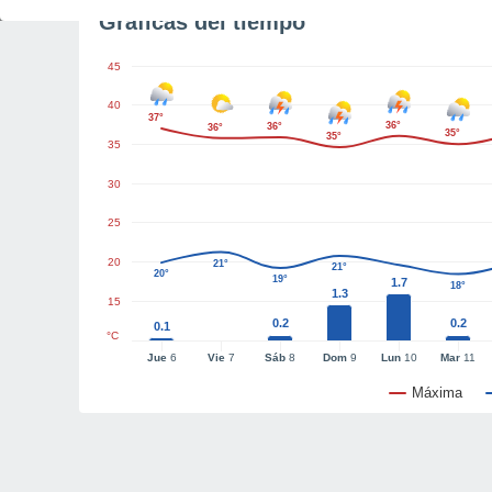
Gráficas del tiempo
45
40
37°
36°
36°
36°
35°
35°
35
30
25
20
21°
21°
20°
19°
1.7
18°
1.3
15
0.2
0.2
0.1
°C
Jue
6
Vie
7
Sáb
8
Dom
9
Lun
10
Mar
11
Máxima