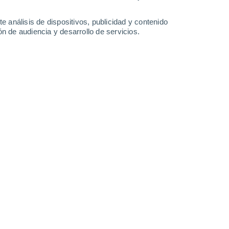
-
32
km/h
12
-
43
km/h
8
-
36
km/h
5
-
33
km/h
e análisis de dispositivos, publicidad y contenido
n de audiencia y desarrollo de servicios.
 agosto
Oeste
0 Bajo
3
-
13 km/h
FPS:
no
Oeste
0 Bajo
3
-
13 km/h
FPS:
no
Oeste
0 Bajo
3
-
13 km/h
FPS:
no
Oeste
1 Bajo
2
-
12 km/h
FPS:
no
Sur
5 Medio
2
-
18 km/h
FPS:
6-10