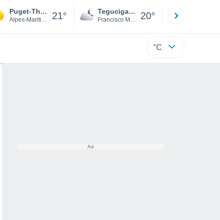
Puget-Théniers
Tegucigalpa
San Pedr
21°
20°
Alpes-Maritimes
Francisco Morazán
Cortés
°C