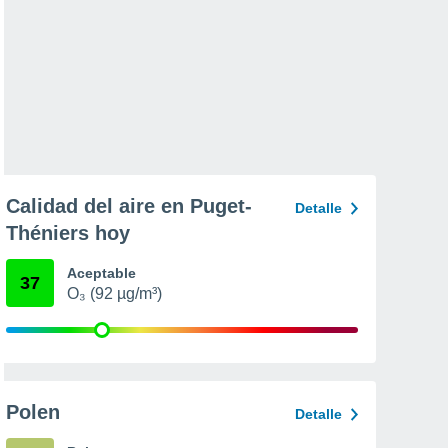
Calidad del aire en Puget-
Detalle
Théniers hoy
Aceptable
37
O₃ (92 µg/m³)
Polen
Detalle