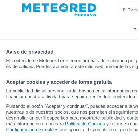
T
Aviso de privacidad
El contenido de Meteored (meteored.hn) ha sido elaborado por p
es de calidad. Puedes acceder a este sitio web mediante las si
Aceptar cookies y acceder de forma gratuita
Inicio
Francia
Provenza-Alpes-Costa Azul
Alpes
La publicidad digital personalizada, basada en la información r
financiar nuestra actividad para seguir ofreciéndote contenido c
Tiempo en Puget-Théni
Pulsando el botón "Aceptar y continuar", puedes acceder a la w
nuestras o de nuestros socios, que nos permiten el seguimiento
05:57
Jueves
desarrollar un perfil específico para mostrarte publicidad y co
más información en nuestra
Política de Cookies
y retirar en cu
Configuración de cookies
que aparece disponible en el pie de n
Soleado