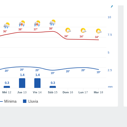
10
38°
38°
37°
36°
7.5
34°
34°
34°
5
20°
2.5
20°
20°
20°
20°
19°
19°
1.4
1.4
0.3
0.3
mm
Mié
12
Jue
13
Vie
14
Sáb
15
Dom
16
Lun
17
Mar
18
Mínima
Lluvia