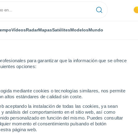
iempo
Vídeos
Radar
Mapas
Satélites
Modelos
Mundo
rofesionales para garantizar que la información que se ofrece
guientes opciones:
 Marítimos
Puget-Théniers
ecogida mediante cookies o tecnologías similares, nos permite
on altos estándares de calidad sin coste.
ers
eb aceptando la instalación de todas las cookies, ya sean
 y análisis del comportamiento en el sitio web, así como
...
ntenido personalizado en función del mismo. Puedes consultar
alquier momento el consentimiento pulsando el botón
Por hora
uestra página web.
Cielos despejados en las
próximas horas