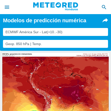
Modelos de predicción numérica
privacidad
o de
ECMWF América Sur - Lat(+10..-30)
n) ha sido
Geop. 850 hPa | Temp.
or
es para
ue la
 que se
e calidad.
eder a este
ediante las
opciones:
ookies y
e forma
d digital
ada, basada