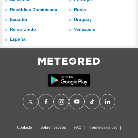
ublicidad y
República Dominicana
Rusia
do en
Ecuador
Uruguay
 mismo.
sultar más
Reino Unido
Venezuela
 en nuestra
 Cookies
y
España
ualquier
ento
 botón
ación de
kies
 disponible
e nuestra
.
IVAMENTE,
as
 a cookies
Contacto
Sobre nosotros
FAQ
Términos de uso
 no aceptar