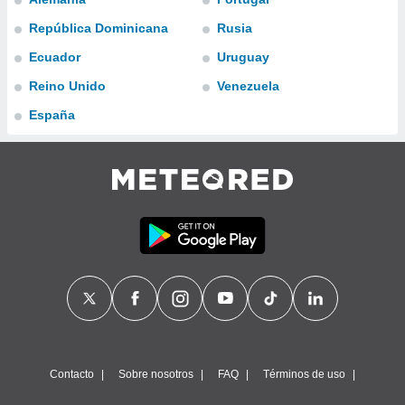
ublicidad y
República Dominicana
Rusia
do en
Ecuador
Uruguay
 mismo.
sultar más
Reino Unido
Venezuela
 en nuestra
 Cookies
y
España
ualquier
ento
 botón
ación de
kies
 disponible
e nuestra
.
IVAMENTE,
as
 a cookies
Contacto
Sobre nosotros
FAQ
Términos de uso
 no aceptar