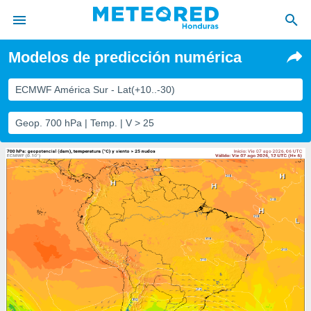
Modelos de predicción numérica
privacidad
o de
ECMWF América Sur - Lat(+10..-30)
n) ha sido
Geop. 700 hPa | Temp. | V > 25
or
es para
ue la
 que se
e calidad.
eder a este
ediante las
opciones:
ookies y
e forma
d digital
ada, basada