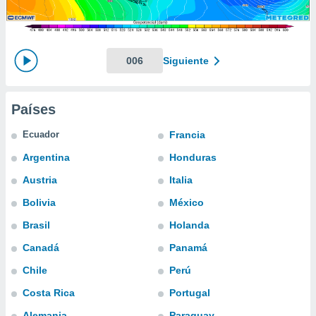
mación
ediante
ecnologías
nos permite
estra
006
Siguiente
ara seguir
e contenido
ACEPTAR
stándares
Y
Países
sin coste.
CONTINUAR
 botón
Ecuador
Francia
continuar",
CONFIGURACIÓN
Argentina
Honduras
der a la
ndo la
Austria
Italia
 de todas
, ya sean
Bolivia
México
de nuestros
Brasil
Holanda
 nos
Canadá
Panamá
 y análisis
tamiento en
Chile
Perú
b, así como
Costa Rica
Portugal
un perfil
para
Alemania
Paraguay