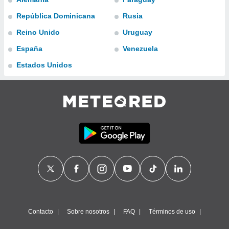
ublicidad y
República Dominicana
Rusia
do en
Reino Unido
Uruguay
 mismo.
sultar más
España
Venezuela
 en nuestra
 Cookies
y
Estados Unidos
ualquier
ento
 botón
ación de
kies
 disponible
e nuestra
.
IVAMENTE,
as
 a cookies
Contacto
Sobre nosotros
FAQ
Términos de uso
 no aceptar