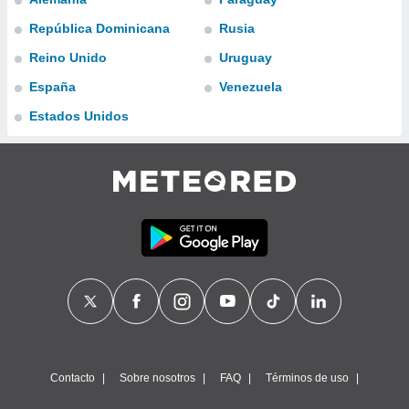
ublicidad y
República Dominicana
Rusia
do en
Reino Unido
Uruguay
 mismo.
sultar más
España
Venezuela
 en nuestra
 Cookies
y
Estados Unidos
ualquier
ento
 botón
ación de
kies
 disponible
e nuestra
.
IVAMENTE,
as
 a cookies
Contacto
Sobre nosotros
FAQ
Términos de uso
 no aceptar