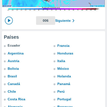
mación
ediante
ecnologías
nos permite
estra
006
Siguiente
ara seguir
e contenido
ACEPTAR
stándares
Y
Países
sin coste.
CONTINUAR
 botón
Ecuador
Francia
continuar",
CONFIGURACIÓN
Argentina
Honduras
der a la
ndo la
Austria
Italia
 de todas
, ya sean
Bolivia
México
de nuestros
Brasil
Holanda
 nos
Canadá
Panamá
 y análisis
tamiento en
Chile
Perú
b, así como
Costa Rica
Portugal
un perfil
para
Alemania
Paraguay