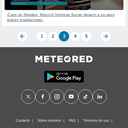
¡Caos en Nogales, Mexico! Intensas lluvias dejaron a su paso
graves inundaciones.
1
2
3
4
5
Contacto
Sobre nosotros
FAQ
Términos de uso