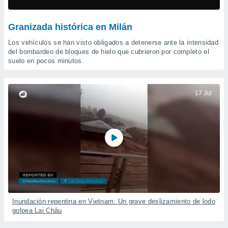
mación
ediante
ecnologías
Granizada histórica en Milán
nos permite
estra
Los vehículos se han visto obligados a detenerse ante la intensidad
ara seguir
del bombardeo de bloques de hielo que cubrieron por completo el
e contenido
suelo en pocos minutos.
ACEPTAR
stándares
Y
sin coste.
CONTINUAR
17 Jul
 botón
continuar",
CONFIGURACIÓN
der a la
ndo la
 de todas
, ya sean
de nuestros
 nos
 y análisis
tamiento en
Inundación repentina en Vietnam: Un grave deslizamiento de lodo
b, así como
golpea Lai Châu
un perfil
para