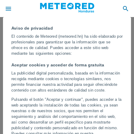
Aviso de privacidad
El contenido de Meteored (meteored.hn) ha sido elaborado por
profesionales para garantizar que la información que se
ofrece es de calidad. Puedes acceder a este sitio web
mediante las siguientes opciones:
Aceptar cookies y acceder de forma gratuita
La publicidad digital personalizada, basada en la información
recogida mediante cookies o tecnologías similares, nos
permite financiar nuestra actividad para seguir ofreciéndote
contenido con altos estándares de calidad sin coste.
Una gigantesca tormenta de polvo
Pulsando el botón "Aceptar y continuar", puedes acceder a la
cubrió Bikaner, India
web aceptando la instalación de todas las cookies, ya sean
nuestras o de nuestros socios, que nos permiten el
Las fuertes ráfagas de viento redujeron drásticamente la visibilidad
seguimiento y análisis del comportamiento en el sitio web,
y cubrieron amplias zonas de la ciudad en cuestión de minutos. El
así como desarrollar un perfil específico para mostrarte
fenómeno es relativamente común en las regiones áridas del
publicidad y contenido personalizado en función del mismo.
noroeste de India durante la temporada cálida.
Puedes consultar más información en nuestra