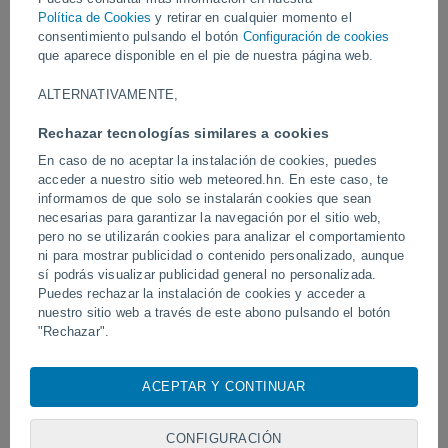
Política de Cookies
y retirar en cualquier momento el
Vídeos
consentimiento pulsando el botón
Configuración de cookies
que aparece disponible en el pie de nuestra página web.
ALTERNATIVAMENTE,
Ayer
Rechazar tecnologías similares a cookies
En caso de no aceptar la instalación de cookies, puedes
acceder a nuestro sitio web meteored.hn. En este caso, te
informamos de que solo se instalarán cookies que sean
necesarias para garantizar la navegación por el sitio web,
pero no se utilizarán cookies para analizar el comportamiento
ni para mostrar publicidad o contenido personalizado, aunque
sí podrás visualizar publicidad general no personalizada.
Puedes rechazar la instalación de cookies y acceder a
Un enorme diablo de polvo fue
Tornados y lluvias torren
nuestro sitio web a través de este abono pulsando el botón
avistado en Zapponeta, Italia
Pelotas, Brasil.
"Rechazar".
Con su consentimiento, nosotros y
nuestros socios
usamos
cookies, identificadores únicos o tecnologías similares para
ACEPTAR Y CONTINUAR
Síguenos
almacenar, acceder y procesar datos personales como su
visita en este sitio web, las direcciones IP y los
identificadores de cookies. Es posible que algunos
CONFIGURACIÓN