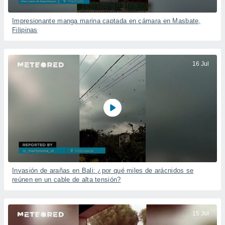
Impresionante manga marina captada en cámara en Masbate,
Filipinas
16 Jul
Invasión de arañas en Bali: ¿por qué miles de arácnidos se
reúnen en un cable de alta tensión?
15 Jul