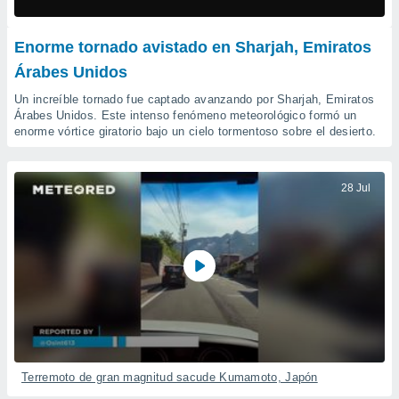
mación
ediante
ecnologías
Enorme tornado avistado en Sharjah, Emiratos
nos permite
Árabes Unidos
estra
ara seguir
Un increíble tornado fue captado avanzando por Sharjah, Emiratos
e contenido
ACEPTAR
Árabes Unidos. Este intenso fenómeno meteorológico formó un
stándares
Y
enorme vórtice giratorio bajo un cielo tormentoso sobre el desierto.
sin coste.
CONTINUAR
 botón
continuar",
28 Jul
CONFIGURACIÓN
der a la
ndo la
 de todas
, ya sean
de nuestros
 nos
 y análisis
tamiento en
b, así como
un perfil
Terremoto de gran magnitud sacude Kumamoto, Japón
para