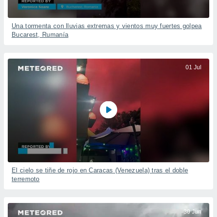
Una tormenta con lluvias extremas y vientos muy fuertes golpea
Bucarest, Rumanía
01 Jul
El cielo se tiñe de rojo en Caracas (Venezuela) tras el doble
terremoto
30 Jun