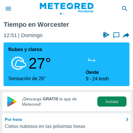
Tiempo en Worcester
privacidad
12:51
Domingo
...
o de
n) ha sido
Nubes y claros
or
27°
es para
ue la
 que se
Oeste
e calidad.
Sensación de 26°
9
24 km/h
eder a este
ediante las
opciones:
¡Descarga
GRATIS
la app de
Instalar
ookies y
Meteored!
e forma
Por hora
d digital
Cielos nubosos en las próximas horas
ada, basada