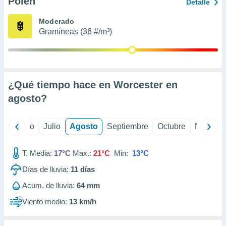
Polen
ados con el
Detalle
 seleccionar
o.
Moderado
Gramíneas (36 #/m³)
calización
precisa e
ión mediante
, publicidad
¿Qué tiempo hace en Worcester en
dos,
agosto
?
 publicidad
,
ón de
yo
Junio
Julio
Agosto
Septiembre
Octubre
Noviemb
 desarrollo
s.
T. Media:
17°C
Max.:
21°C
Min:
13°C
tros 1199
ios
Días de lluvia:
11
días
Acum. de lluvia:
64 mm
Viento medio:
13 km/h