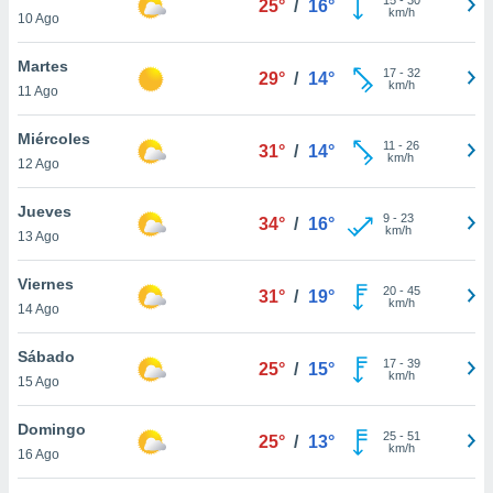
25°
/
16°
ublicidad y
km/h
10 Ago
do en
Martes
 mismo.
17
-
32
29°
/
14°
km/h
sultar más
11 Ago
 en nuestra
 Cookies
y
Miércoles
11
-
26
31°
/
14°
ualquier
km/h
12 Ago
ento
Jueves
 botón
9
-
23
34°
/
16°
km/h
13 Ago
ación de
kies
 disponible
Viernes
20
-
45
31°
/
19°
e nuestra
km/h
14 Ago
.
Sábado
IVAMENTE,
17
-
39
25°
/
15°
km/h
15 Ago
as
Domingo
25
-
51
25°
/
13°
 a cookies
km/h
16 Ago
 no aceptar