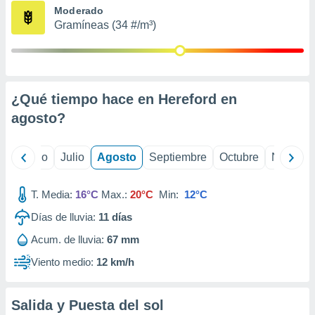
ados con el
Moderado
 seleccionar
Gramíneas (34 #/m³)
o.
calización
precisa e
ión mediante
¿Qué tiempo hace en Hereford en
, publicidad
agosto
?
dos,
 publicidad
,
yo
Junio
Julio
Agosto
Septiembre
Octubre
Noviemb
ón de
 desarrollo
T. Media:
16°C
Max.:
20°C
Min:
12°C
s.
Días de lluvia:
11
días
tros 1199
ios
Acum. de lluvia:
67 mm
Viento medio:
12 km/h
Salida y Puesta del sol