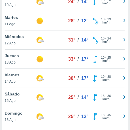
24°
/
14°
ublicidad y
km/h
10 Ago
do en
Martes
 mismo.
13
-
29
28°
/
12°
km/h
sultar más
11 Ago
 en nuestra
 Cookies
y
Miércoles
10
-
24
31°
/
14°
ualquier
km/h
12 Ago
ento
Jueves
 botón
10
-
25
33°
/
17°
km/h
13 Ago
ación de
kies
 disponible
Viernes
19
-
38
30°
/
17°
e nuestra
km/h
14 Ago
.
Sábado
IVAMENTE,
16
-
36
25°
/
14°
km/h
15 Ago
as
Domingo
18
-
45
25°
/
13°
 a cookies
km/h
16 Ago
 no aceptar