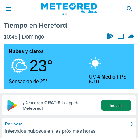
Tiempo en Hereford
privacidad
10:46
Domingo
...
o de
n) ha sido
Nubes y claros
or
23°
es para
ue la
 que se
UV
4 Medio
FPS
e calidad.
Sensación de 25°
6-10
eder a este
ediante las
opciones:
¡Descarga
GRATIS
la app de
Instalar
ookies y
Meteored!
e forma
Por hora
d digital
Intervalos nubosos en las próximas horas
ada, basada