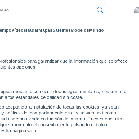
iempo
Vídeos
Radar
Mapas
Satélites
Modelos
Mundo
rofesionales para garantizar que la información que se ofrece
guientes opciones:
ecogida mediante cookies o tecnologías similares, nos permite
on altos estándares de calidad sin coste.
Medias Occidentales
eb aceptando la instalación de todas las cookies, ya sean
 y análisis del comportamiento en el sitio web, así como
ntenido personalizado en función del mismo. Puedes consultar
alquier momento el consentimiento pulsando el botón
25°
26°
uestra página web.
11°
11°
Blore with