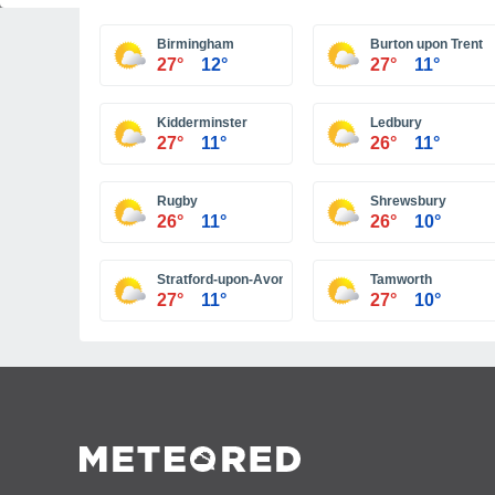
Birmingham
Burton upon Trent
27°
12°
27°
11°
Kidderminster
Ledbury
27°
11°
26°
11°
Rugby
Shrewsbury
26°
11°
26°
10°
Stratford-upon-Avon
Tamworth
27°
11°
27°
10°