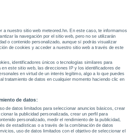
Stoke-on-
Swinscoe
Trent
27°
26°
11°
10°
r a nuestro sitio web meteored.hn. En este caso, te informamos
Burton upon
Stafford
tizar la navegación por el sitio web, pero no se utilizarán
Trent
dad o contenido personalizado, aunque sí podrás visualizar
ción de cookies y acceder a nuestro sitio web a través de este
27°
26°
10°
27°
10°
26°
12°
Tamworth
11°
es, identificadores únicos o tecnologías similares para
Knighton
Wolverhampton
n este sitio web, las direcciones IP y los identificadores de
27°
rsonales en virtud de un interés legítimo, algo a lo que puedes
12°
 al tratamiento de datos en cualquier momento haciendo clic en
Birmingham
27°
27°
12°
26°
11°
11°
Coventry
27°
derminster
Rugby
11°
miento de datos:
Beoley
uso de datos limitados para seleccionar anuncios básicos, crear
27°
27°
ccionar la publicidad personalizada, crear un perfil para
11°
11°
26°
ontenido personalizado, medir el rendimiento de la publicidad,
orcester
Stratford-
11°
vés de estadísticas o a través de la combinación de datos
upon-Avon
Avon
rvicios, uso de datos limitados con el objetivo de seleccionar el
Dassett