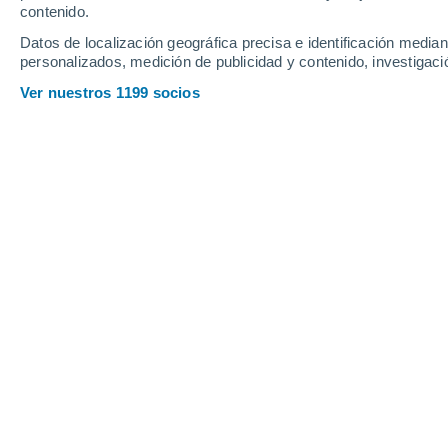
2
Clifford
10°
contenido.
1
Hereford
Ledbury
Datos de localización geográfica precisa e identificación mediant
personalizados, medición de publicidad y contenido, investigació
25°
12°
Ver nuestros 1199 socios
Llancillo
Principales ciudades