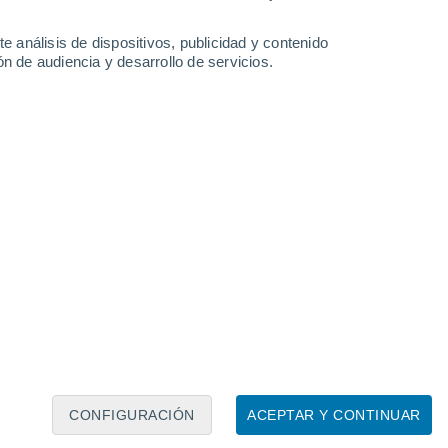
6°
1°
e análisis de dispositivos, publicidad y contenido
n de audiencia y desarrollo de servicios.
Leaflet
|
©
OpenStreetMap
|
ECMWF
by © Meteored
CONFIGURACIÓN
ACEPTAR Y CONTINUAR