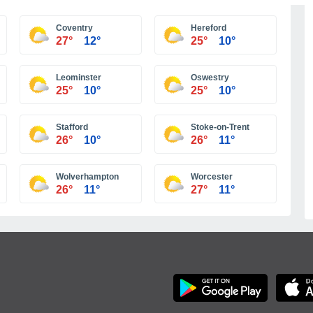
Más ciudades
Coventry
Hereford
27°
12°
25°
10°
Leominster
Oswestry
25°
10°
25°
10°
Stafford
Stoke-on-Trent
26°
10°
26°
11°
Wolverhampton
Worcester
26°
11°
27°
11°