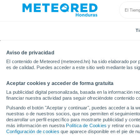
T
Aviso de privacidad
El contenido de Meteored (meteored.hn) ha sido elaborado por p
es de calidad. Puedes acceder a este sitio web mediante las si
Aceptar cookies y acceder de forma gratuita
Inicio
Reino Unido
Tierras Medias Occidentales
La publicidad digital personalizada, basada en la información r
financiar nuestra actividad para seguir ofreciéndote contenido c
Tiempo en las Tierras 
Pulsando el botón "Aceptar y continuar", puedes acceder a la w
nuestras o de nuestros socios, que nos permiten el seguimiento
desarrollar un perfil específico para mostrarte publicidad y co
Hoy, 8 agosto
Todo el día
Símbolo
más información en nuestra
Política de Cookies
y retirar en cu
Configuración de cookies
que aparece disponible en el pie de n