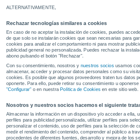
ALTERNATIVAMENTE,
26°
9°
25°
Market
10°
Rechazar tecnologías similares a cookies
Drayton
Oswestry
En caso de no aceptar la instalación de cookies, puedes accede
de que solo se instalarán cookies que sean necesarias para garan
26°
cookies para analizar el comportamiento ni para mostrar publici
10°
publicidad general no personalizada. Puedes rechazar la instala
Shrewsbury
abono pulsando el botón "Rechazar".
Ryton
Con su consentimiento, nosotros y
nuestros socios
usamos cooki
25°
11°
almacenar, acceder y procesar datos personales como su visita e
Church
cookies. Es posible que algunos proveedores traten tus datos pe
Stretton
oponerte. Para ello, puede retirar su consentimiento u oponerse
"Configurar"
o en nuestra
Política de Cookies
en este sitio web.
Kid
Nosotros y nuestros socios hacemos el siguiente trata
25°
Almacenar la información en un dispositivo y/o acceder a ella, 
10°
perfiles para publicidad personalizada, utilizar perfiles para sele
Leominster
personalizar el contenido, uso de perfiles para la selección de c
W
medir el rendimiento del contenido, comprender al público a tra
24°
10°
procedentes de diferentes fuentes, desarrollo y mejora de los se
25°