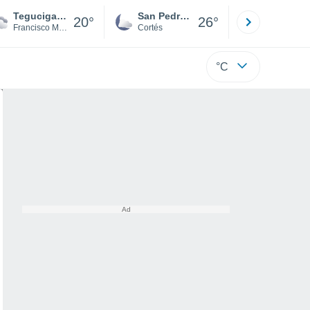
Tegucigalpa
San Pedro Sula
Roatán
20°
26°
Francisco Morazán
Cortés
Isla
°C