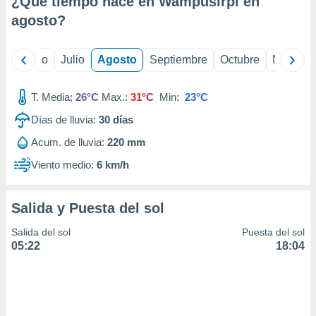
¿Qué tiempo hace en Wampusirpi en
ados con el
 seleccionar
agosto
?
o.
calización
yo
Junio
Julio
Agosto
Septiembre
Octubre
Noviemb
precisa e
ión mediante
T. Media:
26°C
Max.:
31°C
Min:
23°C
, publicidad
Días de lluvia:
30
días
dos,
Acum. de lluvia:
220 mm
 publicidad
,
Viento medio:
6 km/h
ón de
 desarrollo
s.
Salida y Puesta del sol
tros 1199
Salida del sol
Puesta del sol
ios
05:22
18:04