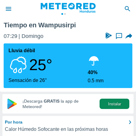
Tiempo en Wampusirpi
privacidad
07:29
Domingo
...
o de
n) ha sido
Lluvia débil
or
25°
es para
ue la
 que se
40%
e calidad.
Sensación de 26°
0.5 mm
eder a este
ediante las
opciones:
¡Descarga
GRATIS
la app de
Instalar
ookies y
Meteored!
e forma
Por hora
d digital
Calor Húmedo Sofocante en las próximas horas
ada, basada