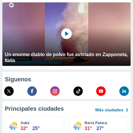
ublicidad y
do en
 mismo.
sultar más
 en nuestra
 Cookies
y
ualquier
ento
Un enorme diablo de polvo fue avistado en Zapponeta,
 botón
Italia
ación de
kies
 disponible
Síguenos
e nuestra
.
IVAMENTE,
Principales ciudades
Más ciudades
as
 a cookies
Auka
Barra Patuca
32°
25°
31°
27°
 no aceptar