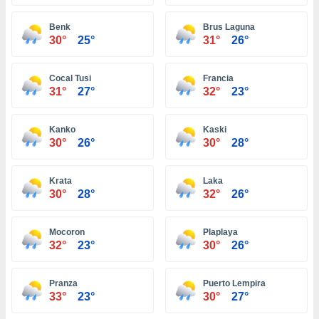
ón de
uedes
Benk
Brus Laguna
uestro sitio
30°
25°
31°
26°
ed.hn. En
te
 de que
Cocal Tusi
Francia
talarán
31°
27°
32°
23°
e sean
para
a
Kanko
Kaski
por el sitio
30°
26°
30°
28°
o se
cookies para
Krata
Laka
nto ni para
30°
28°
32°
26°
licidad o
Mocoron
Plaplaya
ado, aunque
32°
23°
30°
26°
sualizar
general no
ada. Puedes
Pranza
Puerto Lempira
 instalación
33°
23°
30°
27°
y acceder a
io web a