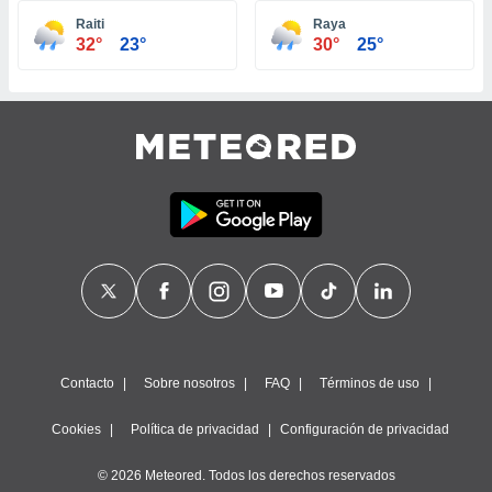
ste abono
Raiti
Raya
 botón
32°
23°
30°
25°
.
nto,
cios
kies,
ores únicos
as similares
nar,
rocesar
onales como
 este sitio
recciones IP
ficadores de
 posible
s
Contacto
Sobre nosotros
FAQ
Términos de uso
 traten tus
nales en
Cookies
Política de privacidad
Configuración de privacidad
 interés
go a lo que
© 2026 Meteored. Todos los derechos reservados
nerte. Para