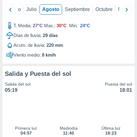
ados con el
 seleccionar
yo
Junio
Julio
Agosto
Septiembre
Octubre
Noviemb
o.
calización
T. Media:
27°C
Max.:
30°C
Min:
24°C
precisa e
ión mediante
Días de lluvia:
29
días
, publicidad
Acum. de lluvia:
220 mm
Viento medio:
8 km/h
dos,
 publicidad
,
Salida y Puesta del sol
ón de
 desarrollo
Salida del sol
Puesta del sol
s.
05:19
18:01
tros 1199
ios
Primera luz
Mediodía
Última luz
04:57
11:40
18:23