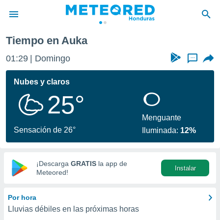
Tiempo en Auka
privacidad
01:29
Domingo
...
o de
n) ha sido
Nubes y claros
or
25°
es para
ue la
 que se
Menguante
e calidad.
Sensación de 26°
Iluminada:
12%
eder a este
ediante las
opciones:
¡Descarga
GRATIS
la app de
Instalar
ookies y
Meteored!
e forma
Por hora
d digital
Lluvias débiles en las próximas horas
ada, basada