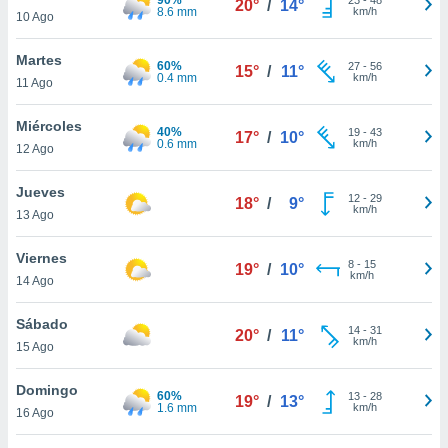
20°
/
14°
ublicidad y
8.6 mm
km/h
10 Ago
do en
Martes
 mismo.
60%
27
-
56
15°
/
11°
0.4 mm
km/h
sultar más
11 Ago
 en nuestra
 Cookies
y
Miércoles
40%
19
-
43
17°
/
10°
ualquier
0.6 mm
km/h
12 Ago
ento
Jueves
 botón
12
-
29
18°
/
9°
km/h
13 Ago
ación de
kies
 disponible
Viernes
8
-
15
19°
/
10°
e nuestra
km/h
14 Ago
.
Sábado
IVAMENTE,
14
-
31
20°
/
11°
km/h
15 Ago
as
Domingo
60%
13
-
28
19°
/
13°
 a cookies
1.6 mm
km/h
16 Ago
 no aceptar