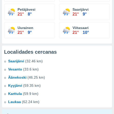
Petäjävesi
Saarijärvi
21°
8°
21°
9°
Uurainen
Viitasaari
21°
9°
21°
10°
Localidades cercanas
Saarijärvi
(32.46 km)
Vesanto
(33.6 km)
Äänekoski
(46.25 km)
Kyyjärvi
(59.35 km)
Karttula
(59.9 km)
Laukaa
(62.24 km)