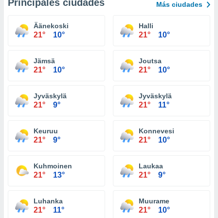
Principales ciudades
Más ciudades
Äänekoski
Halli
21°
10°
21°
10°
Jämsä
Joutsa
21°
10°
21°
10°
Jyväskylä
Jyväskylä
21°
9°
21°
11°
Keuruu
Konnevesi
21°
9°
21°
10°
Kuhmoinen
Laukaa
21°
13°
21°
9°
Luhanka
Muurame
21°
11°
21°
10°