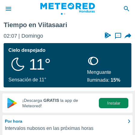
Tiempo en Viitasaari
privacidad
02:07
Domingo
...
o de
n) ha sido
Cielo despejado
or
11°
es para
ue la
 que se
Menguante
e calidad.
Sensación de 11°
Iluminada:
15%
eder a este
ediante las
opciones:
¡Descarga
GRATIS
la app de
Instalar
ookies y
Meteored!
e forma
Por hora
d digital
Intervalos nubosos en las próximas horas
ada, basada