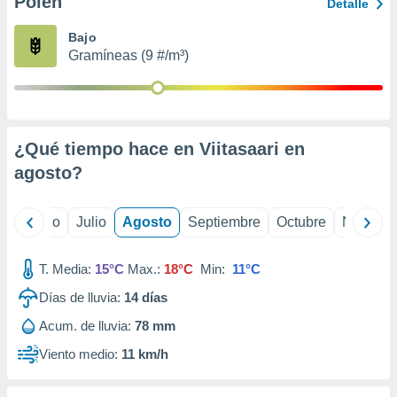
Polen
ados con el
Detalle
 seleccionar
o.
Bajo
Gramíneas (9 #/m³)
calización
precisa e
ión mediante
, publicidad
¿Qué tiempo hace en Viitasaari en
dos,
agosto
?
 publicidad
,
ón de
yo
Junio
Julio
Agosto
Septiembre
Octubre
Noviemb
 desarrollo
s.
T. Media:
15°C
Max.:
18°C
Min:
11°C
tros 1199
ios
Días de lluvia:
14
días
Acum. de lluvia:
78 mm
Viento medio:
11 km/h